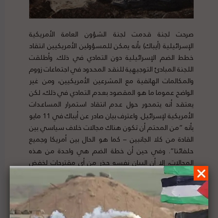
صرحت لجنة قدمت لجنة الشؤون العامة الأمريكية
الإسرائيلية (أيباك) بأنه يمكن للمسؤولين الأمريكيين انتقاد
خطط الضم الإسرائيلية دون التمادي في ذلك. وأطلقت
اللجنة المبادئ التوجيهية للنقد المحدود في اجتماعات زووم
والمكالمات الهاتفية مع المشرعين الأمريكيين، ومن غير
الواضح عموما ما هو المقصود بعدم التمادي في ذلك، لكن
يعتقد أنه يتمحور حول عدم انتقاد استمرار المساعدات
الأمريكية لإسرائيل. واعترف بيان صادر عن أيباك في 11 مايو
بأنه “من المحتم أن تكون هناك مجالات خلاف سياسي بين
القادة من كلا الجانبين – كما هو الحال بين أمريكا وجميع
حلفائنا”. وفي حين أن خطة الضم هي واحدة من هذه
المجالات، إلا أن البيان نفسه حذر من أي مقترحات لخفض
العلاقات مع إسرائيل إذا ما تم الضم، وأوضح أن “القيام بأي
شيء لإضعاف هذه العلاقة الحيوية سيكون خطأ”. لتفاصيل
الخبر ومصدره الأصلي،
هنا