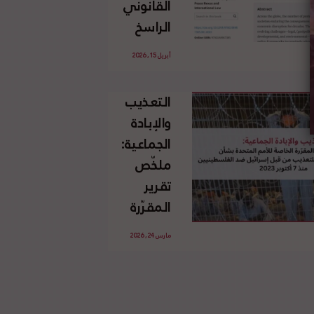
القانوني
الإسرائيلي
الراسخ
غير
للاجئين
القانوني
أبريل 15, 2026
الفلسطينيين
للأرض
وحقهم
الفلسطينية
التعذيب
في العودة
والإبادة
بموجب
الجماعية:
القانون
ملخّص
الدولي
تقرير
المقرّرة
الخاصة
مارس 24, 2026
للأمم
المتحدة
بشأن
الاستخدام