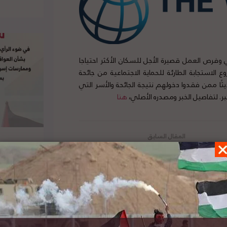
ليون دولار للدعم النقدي وفرص العمل قصيرة الأجل للسكان الأكثر احتياجا
الاستجابة الطارئة للحماية الاجتماعية من جائحة
ديثًا ممن فقدوا دخولهم نتيجة الجائحة والأسر التي
ر. لتفاصيل الخبر ومصدره الأصلي،
هنا
ة غيشا: إسرائيل ترفض قبول طلبات السفر
من غزة باستثناء الحالات الطبية العاجلة