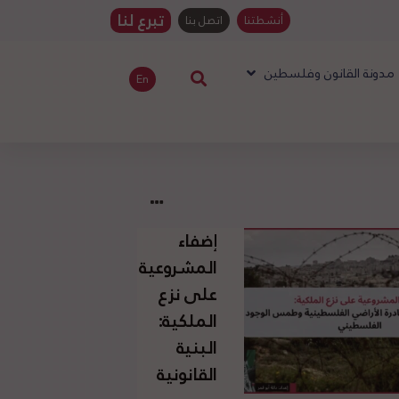
تبرع لنا
أنشطتنا
اتصل بنا
مدونة القانون وفلسطين
En
إضفاء
المشروعية
على نزع
الملكية:
البنية
القانونية