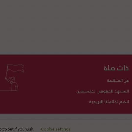
ذات صلة
عن المنظمة
المشهد الحقوقي لفلسطين
انضم لقائمتنا البريدية
تبرع لنا
أنشطتنا
اتصل بنا
opt-out if you wish.
Cookie settings