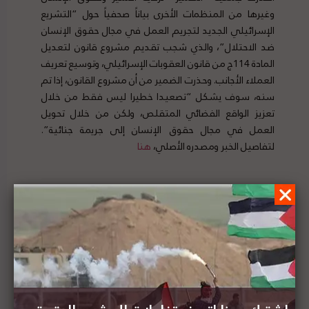
وغيرها من المنظمات الأخرى بياناً صحفياً حول “التشريع
الإسرائيلي الجديد لتجريم العمل في مجال حقوق الإنسان
ضد الاحتلال”، والذي شجب تقديم مشروع قانون لتعديل
المادة 114ج من قانون العقوبات الإسرائيلي، وتوسيع تعريف
العملاء الأجانب. وحذرت الضمير من أن مشروع القانون، إذا تم
سنه، سوف يشكل “تصعيدا خطيرا ليس فقط من خلال
تعزيز الواقع الفضائي المتقلص، ولكن من خلال تحويل
العمل في مجال حقوق الإنسان إلى جريمة جنائية”.
لتفاصيل الخبر ومصدره الأصلي،
هنا
الحملة الأمريكية من أجل حقوق الفلسطينيين تطلق
حملة "مقاومة التأصيل" لدعم المزارعين
الفلسطينيين