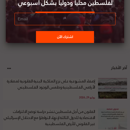
لفلسطين محليا ودوليا بشكل أسبوعي
آخر الأخبار
إضفاء المشروعية على نزع الملكية: البنية القانونية لمصادرة
الأراضي الفلسطينية وطمس الوجود الفلسطيني
يوليو 29, 2026
القانون من أجل فلسطين تنشر دراسة توضح الالتزامات
الاقتصادية للدول الثالثة لإنهاء التواطؤ مع الاحتلال الإسرائيلي
غير القانوني للأرض الفلسطينية