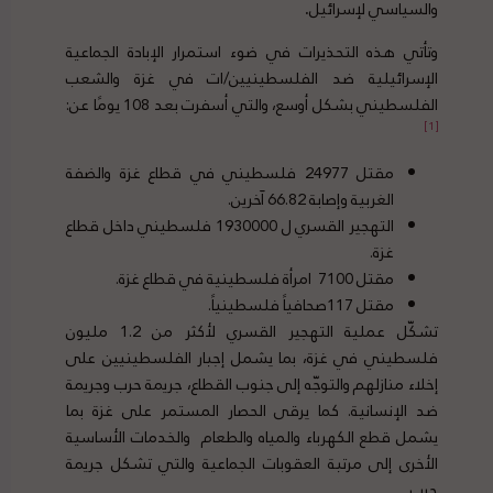
والسياسي لإسرائيل
.
وتأتي هذه التحذيرات في ضوء استمرار الإبادة الجماعية
الإسرائيلية ضد الفلسطينيين/ات في غزة والشعب
الفلسطيني بشكل أوسع، والتي أسفرت بعد 108 يومًا عن:
[1]
مقتل 24977 فلسطيني في قطاع غزة والضفة
الغربية وإصابة 66.82 آخرين.
التهجير القسري ل 1930000 فلسطيني داخل قطاع
غزة.
مقتل 7100 امرأة فلسطينية في قطاع غزة.
مقتل 117صحافياً فلسطينياً.
تشكّل عملية التهجير القسري لأكثر من 1.2 مليون
فلسطيني في غزة، بما يشمل إجبار الفلسطينيين على
إخلاء منازلهم والتوجّه إلى جنوب القطاع، جريمة حرب وجريمة
ضد الإنسانية. كما يرقى الحصار المستمر على غزة بما
يشمل قطع الكهرباء والمياه والطعام والخدمات الأساسية
الأخرى إلى مرتبة العقوبات الجماعية والتي تشكل جريمة
حرب.