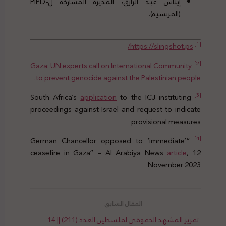
إيناس عبد الرازق، المديرة المشاركة ل-PIPD
(الفرنسية).
[1]
https://slingshot.ps/
[2]
Gaza: UN experts call on International Community
to prevent genocide against the Palestinian people.
[3]
application
to the ICJ instituting
South Africa’s
proceedings against Israel and request to indicate
provisional measures
[4]
“German Chancellor opposed to ‘immediate’
ceasefire in Gaza” – Al Arabiya News
article
, 12
November 2023
تقرير المشهد الحقوقي لفلسطين العدد (211) || 14