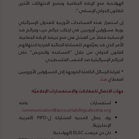
الهولندية منع الإبادة الجماعية وجميع الانتهاكات الأخرى
للقانون الدولي الإنساني.”.
إن استمرار هذه المساعدات الأوربية للعدوان الإسرائيلي
يورط مسؤولين أوروبيين في ارتكاب جرائم حرب وجرائم ضد
الإنسانية فضلاً عن الفشل في منع جريمة الإبادة الجماعية،
الأمر الذي قد يعرّضهم للمساءلة الجنائية الفردية لانتهاكهم
القانون الدولي من خلال “المساعدة والتحريض” على
الجرائم الإسرائيلية ضد الشعب الفلسطيني.
* لقراءة الرسائل الكاملة الموجهة إلى المسؤولين الأوروبيين
اضغط\ي
هنا
.
جهات الاتصال للمقابلات والاستفسارات الإعلاميّة:
استفسارات عامة،
communication@accountabilitypalestine.org
رولا جمال المديرة المشاركة ل-PIPD (العربية،
الإنجليزية).
دان دي غريفت، ELSC (الهولندية).