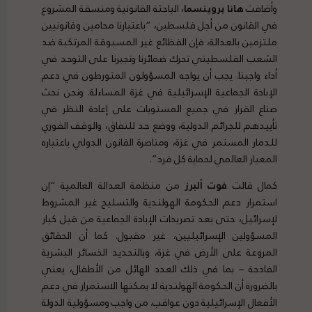
وأضافت
هانا بروينسما
، الباحثة القانونية ومنسقة المشروع
في القانون من أجل فلسطين، “باعتبارنا محامين وقانونيين
ملتزمين بالعدالة، فإن الفظائع غير المسبوقة المرتكبة ضد
الشعب الفلسطيني تحرك ضمائرنا وتجبرنا على التوحد في
أداء واجبنا. يجب أن يواجه المسؤولون المتورطون في دعم
الإبادة الجماعية الإسرائيلية في غزة المساءلة. ونحن نحث
صناع القرار في جميع المستويات على إعادة النظر في
تأييدهم للجرائم الدولية، ووضع حد للنفاق، والوقف الفوري
للدمار المستمر في غزة، ومناصرة القانون الدولي باعتباره
المعيار العالمي لحماية كل فرد”.
كمال قالت
فوت ألبرز
من منظمة العدالة العالمية “إن
استمرار دعم الحكومة الهولندية والتسليح غير المشروط
لإسرائيل، حتى بعد تصريحات الإبادة الجماعية من قبل كبار
المسؤولين الإسرائيليين، غير مقبول. كما أن الحقائق
المروعة على الأرض في غزة، وبالتحديد الخسائر البشرية
الفادحة – بما في ذلك العدد الهائل من الأطفال، يعني
بالضرورة أن الحكومة الهولندية لا يمكنها الاستمرار في دعم
الأفعال الإسرائيلية دون عواقب. من واجب ومسؤولية الدولة