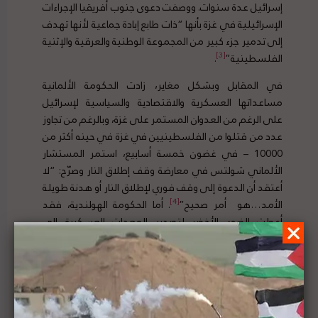
إسرائيل عدة سنوات. ووصفت دعوى جنوب أفريقيا الإجراءات
الإسرائيلية في غزة بأنها “ذات طابع إبادة جماعية لأنها تهدف
إلى تدمير جزء كبير من المجموعة الوطنية والعرقية والإثنية
[3]
الفلسطينية”
.
في المقابل وبشكل مغاير، زادت الحكومة الألمانية
مساعداتها العسكرية والاقتصادية والسياسية لإسرائيل
على الرغم من العدوان المستمر على غزة، وبالرغم من تجاوز
عدد من قتلوا من الفلسطينيين في غزة في حينه أكثر من
10000 – في غضون خمسة أسابيع، استمر المستشار
الألماني شولتس في معارضة وقف إطلاق النار وصرّح: “لا
أعتقد أن الدعوة إلى وقف فوري لإطلاق النار أو هدنة طويلة
[4]
الأمد…هو أمر صحيح”
. أما الحكومة الهولندية، فقد
أعطت الضوء الأخضر لتصدير المعدات العسكرية إلى
إسرائيل أثناء الإبادة الجماعية. كما أظهر مسؤولون في
الحكومة النمساوية والفرنسية من خلال التصريحات والزيارات
دعمًا غير مشروط للعدوان الإسرائيلي على القطاع، الأمر
الذي يعرّض هؤلاء المسؤولين لمساءلة قانونية بموجب
دورهم في ‘المساعدة والتحريض’ على جرائم الحرب.