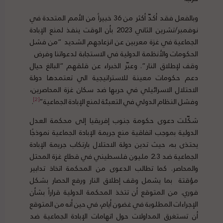
وبالفعل فقد أكدّ أكثر من 36 خبيراً من الأمم المتحدة في
نوفمبر/تشرين الثاني 2023 بأن الوقت ينفذ لمنع الإبادة
الجماعية في غزة معربين عن انزعاجهم الشديد “من فشل
الحكومات والأنظمة الدولية في الاستجابة لدعواتنا وفرض
وقف لإطلاق النار”. وعبّر الخبراء عن قلقهم “البالغ حيال
دعم حكومات معينة للاستراتيجية الي تعتمدها دولة
الاحتلال الاسرائيلي في حربها ضد سكان غزة المحاصرين،
[2]
وفشل النظام الدولي في التعبئة لمنع الإبادة الجماعية”
.
شكّلت دعوى حكومة جنوب إفريقيا إلى محكمة العدل
الدولية بموجب اتفاقية منع جريمة الإبادة الجماعية نموذجًا
يحتذى به، حيث تدين دولة الاحتلال بارتكاب جريمة الإبادة
الجماعية ضد 2.3 مليون فلسطيني في قطاع غزة المحتل
والمحاصر. كما تطالب الدعوى من المحكمة اتخاذ تدابير
مؤقتة بما يشمل وقف إطلاق النار ورفع الحصار بشكل
فوري. من المتوقع أن تتخذ المحكمة الدولية قراراً بشأن
الإجراءات المطلوبة في غضون أيام، في حين أنه من المتوقع
أن تستغرق المداولات حول اتهامات الإبادة الجماعية ضد