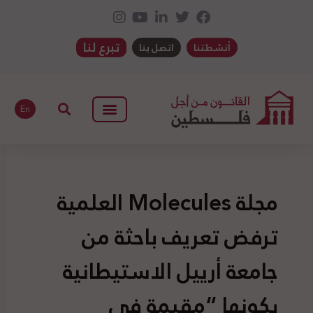
تبرع لنا
أنشطتنا
اتصل بنا
En
مجلة Molecules العلمية
ترفض تعريف باحثة من
جامعة أرييل الاستيطانية
بكونها “مقيمة في