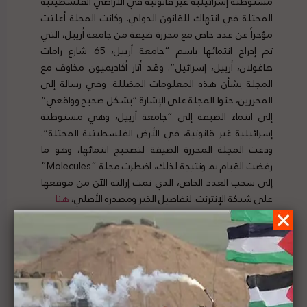
مستوطنة إسرائيلية غير قانونية في الأراضي الفلسطينية
المحتلة في انتهاك للقانون الدولي. وكانت المجلة أعلنت
مؤخراً عن عدد خاص مع محررة ضيفة من جامعة أرييل، التي
تم إدراج انتمائها باسم “جامعة أرييل، 65 شارع رامات
هاغولان، أرييل، إسرائيل”. وقد أثار أكاديميون مخاوف مع
المجلة بشأن هذه المعلومات المضللة. وفي رسالة إلى
المحررين، حثوا المجلة على الإشارة “بشكل صحيح وواقعي”
إلى انتماء الضيفة إلى “جامعة أرييل، وهي مستوطنة
إسرائيلية غير قانونية، في الأرض الفلسطينية المحتلة”.
ودعت المجلة المحررة الضيفة لتصحيح انتمائها، وهو ما
رفضت القيام به. ونتيجة لذلك، اضطرت مجلة “Molecules”
إلى سحب العدد الخاص، الذي تمت إزالته الآن من موقعها
على شبكة الإنترنت. لتفاصيل الخبر ومصدره الأصلي،
هنا
عريقات في لقاء مع سفراء مصر والمغرب وتونس
والأردن: القضية المركزية هي إنهاء الاحتلال وتجسيد
استقلال دولة فلسطين