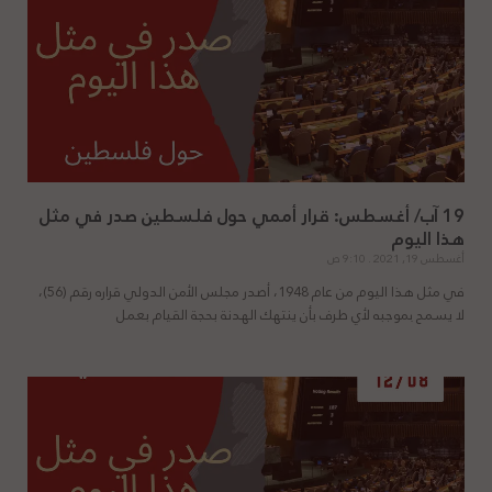
19 آب/ أغسطس: قرار أممي حول فلسطين صدر في مثل
هذا اليوم
أغسطس 19, 2021
9:10 ص
في مثل هذا اليوم من عام 1948، أصدر مجلس الأمن الدولي قراره رقم (56)،
لا يسمح بموجبه لأي طرف بأن ينتهك الهدنة بحجة القيام بعمل