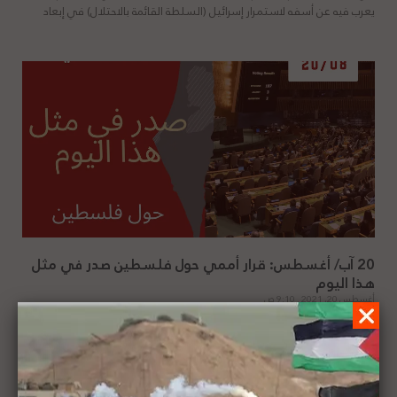
يعرب فيه عن أسفه لاستمرار إسرائيل (السلطة القائمة بالاحتلال) في إبعاد
20 آب/ أغسطس: قرار أممي حول فلسطين صدر في مثل
هذا اليوم
أغسطس 20, 2021
9:10 ص
في مثل هذا اليوم من عام 1980، أصدر مجلس الأمن الدولي قراره رقم (478)،
يُقرّر فيه عدم الاعتراف “بالقانون الأساسي” والأعمال الأخرى المماثلة لإسرائيل
التي