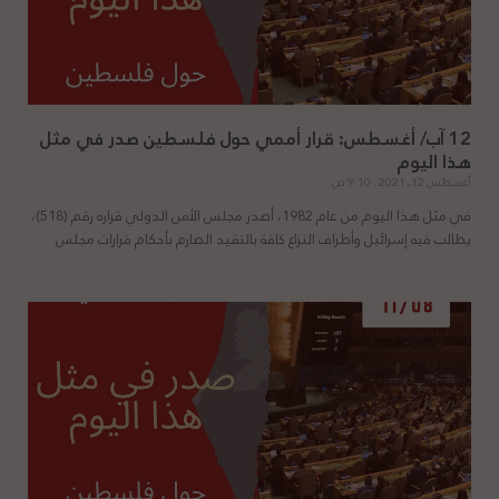
12 آب/ أغسطس: قرار أممي حول فلسطين صدر في مثل
هذا اليوم
أغسطس 12, 2021
9:10 ص
في مثل هذا اليوم من عام 1982، أصدر مجلس الأمن الدولي قراره رقم (518)،
يطالب فيه إسرائيل وأطراف النزاع كافة بالتقيد الصارم بأحكام قرارات مجلس