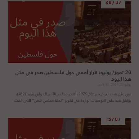
20 تموز/ يوليو: قرار أممي حول فلسطين صدر في مثل
هذا اليوم
يوليو 20, 2021
9:10 ص
في مثل هذا اليوم من عام 1979، أصدر مجلس الأمن الدولي قراره (452)،
يوافق فيه على التوصيات الواردة في تقرير “لجنة مجلس الأمن” التي ألفت