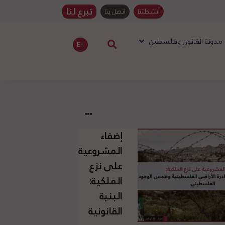
تبرع لنا
أنشطتنا
اتصل بنا
مدونة القانون وفلسطين
En
إضفاء
المشروعية
على نزع
الملكية:
البنية
القانونية