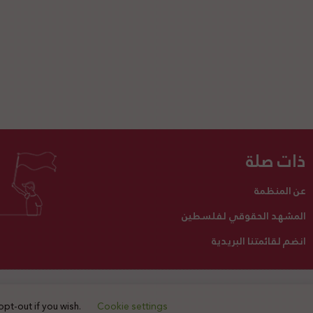
ذات صلة
عن المنظمة
المشهد الحقوقي لفلسطين
انضم لقائمتنا البريدية
تبرع لنا
أنشطتنا
اتصل بنا
opt-out if you wish.
Cookie settings