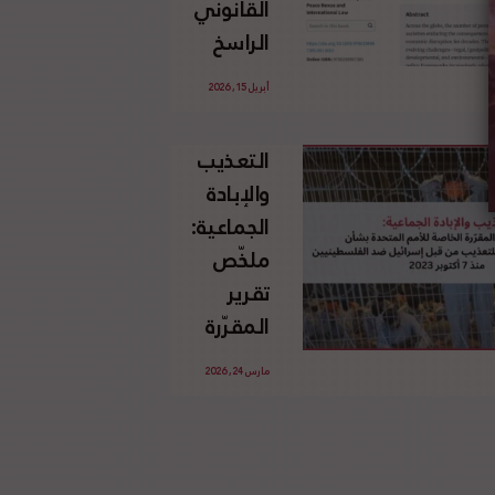
القانوني
الإسرائيلي
الراسخ
غير
للاجئين
القانوني
أبريل 15, 2026
الفلسطينيين
للأرض
وحقهم
الفلسطينية
التعذيب
في العودة
والإبادة
بموجب
الجماعية:
القانون
ملخّص
الدولي
تقرير
المقرّرة
الخاصة
مارس 24, 2026
للأمم
المتحدة
بشأن
الاستخدام