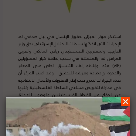
استنكر مركز الميزان لحقوق الإنسان في بيان صحفي له،
الإجراءات التي اتخذتها سلطات الاحتلال الإسرائيلي بحق وزير
الخارجية والمغتربين الفلسطيني رياض المالكي والفريق
المرافق له، والمتمثلة في سحب بطاقة كبار المسؤولين
(VIP) منه، وإبلاغه إلغاء التنسيق الخاص على المعابر
والحدود، وإخضاعه وفريقه للتحقيق. وقد اعتبر المركز أن
هذه الإجراءات تندرج تحت إطار العقوبات والأعمال الانتقامية
في محاولة لتقويض مساعي السلطة الفلسطينية وثنيها
عن الدفاع عن الضحايا الفلسطينيين والوصول للعدالة.
وطالب ختاماً المجتمع الدولي بتوفير الحماية لهم. لتفاصيل
الخبر ومصدره الأصلي،
هنا