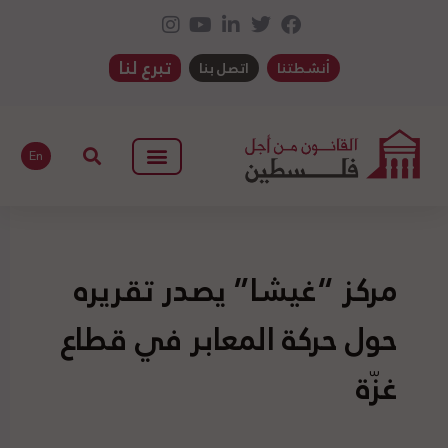
تبرع لنا
أنشطتنا
اتصل بنا
En
مركز “غيشا” يصدر تقريره
حول حركة المعابر في قطاع
غزّة