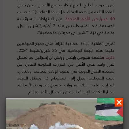
في حدود سلطتها لمنع ارتكاب جميع الأعمال ضمن نطاق
المادة الثانية من هذه الاتفاقية [الإبادة الجماعية]”. وبحسب
40 خبيراً من الأمم المتحدة
، فإن الانتهاكات الإسرائيلية
الجسيمة ضد الفلسطينيين منذ 7 أكتوبر/تشرين الأول،
وخاصة في غزة، “تشير إلى حدوث إبادة جماعية”.
تفرض اتفاقية الإبادة الجماعية التزاماً على جميع الموقعين
عليها بمنع الإبادة الجماعية. في 26 فبراير/شباط 2024،
ذكرت
منظمة هيومن رايتس ووتش أن إسرائيل لم تمتثل
لقرار واحد على الأقل من القرارات الملزمة الصادرة عن
محكمة العدل الدولية في قضية الإبادة الجماعية. وبالتالي،
دعت المنظمة الدول إلى استخدام كل وسائل النفوذ
المتاحة، بما في ذلك العقوبات المستهدفة وحظر الأسلحة،
لإجبار الحكومة الإسرائيلية على الامتثال للأمر الملزم.
تهدف حلقة النقاش هذه إلى توضيح الالتزامات القانونية
الواقعة على الدول الثالثة باعتبارها موقعة على اتفاقية
الإبادة الجماعية في منع الإبادة الجماعية وتنفيذ أمر محكمة
العدل الدولية بشأن هذه المسألة. سوف تسلط الضوء على