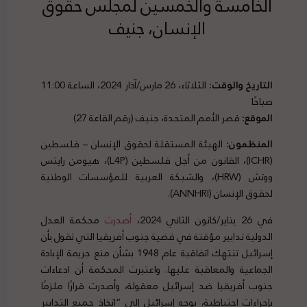
الخامسة والخمسين لمجلس حقوق
الإنسان، جنيف
التاريخ والوقت:
الثلاثاء، 26 مارس/آذار 2024، الساعة 11:00
صباحًا
الموقع:
قصر الأمم المتحدة، جنيف (رقم القاعة 27)
المنظمون:
الهيئة المستقلة لحقوق الإنسان – فلسطين
(ICHR)، القانون من أجل فلسطين (L4P)، هيومن رايتس
ووتش (HRW)، والشبكة العربية للمؤسسات الوطنية
لحقوق الإنسان (ANNHRI).
في 26 يناير/كانون الثاني 2024،
أصدرت
محكمة العدل
الدولية تدابير مؤقتة في قضية جنوب أفريقيا التي تقول بأن
إسرائيل تنتهك اتفاقية عام 1948 بشأن منع جريمة الإبادة
الجماعية والمعاقبة عليها. واعتبرت المحكمة أن ادعاءات
جنوب أفريقيا ضد إسرائيل معقولة، وأصدرت قرارًا ملزمًا
بإجراءات احتياطية، يوجه إسرائيل إلى “اتخاذ جميع التدابير