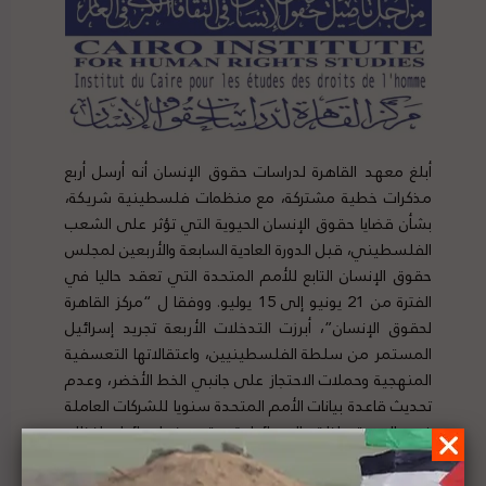
أبلغ معهد القاهرة لدراسات حقوق الإنسان أنه أرسل أربع
مذكرات خطية مشتركة، مع منظمات فلسطينية شريكة،
بشأن قضايا حقوق الإنسان الحيوية التي تؤثر على الشعب
الفلسطيني، قبل الدورة العادية السابعة والأربعين لمجلس
حقوق الإنسان التابع للأمم المتحدة التي تعقد حاليا في
الفترة من 21 يونيو إلى 15 يوليو. ووفقا ل “مركز القاهرة
لحقوق الإنسان”، أبرزت التدخلات الأربعة تجريد إسرائيل
المستمر من سلطة الفلسطينيين، واعتقالاتها التعسفية
المنهجية وحملات الاحتجاز على جانبي الخط الأخضر، وعدم
تحديث قاعدة بيانات الأمم المتحدة سنويا للشركات العاملة
في المستوطنات الإسرائيلية، وترسيخ إسرائيل لنظام
الفصل العنصري على الشعب الفلسطيني. لتفاصيل الخبر
ومصدره الأصلي،
هنا