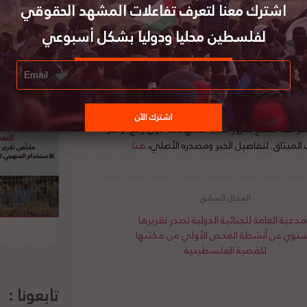
اشترك معنا لتعرف تفاعلات المشهد الحقوقي
لفلسطين محليا ودوليا بشكل أسبوعي
ض منصور، ثلاث رسائل متطابقة إلى كل من الأمين
يا”، ورئيس الجمعية العامة للأمم المتحدة، حول
شعب الفلسطيني. وقال إن الافتقار إلى الجهود الجادة
قانون الدولي الإنساني، قد جعل الشعب الفلسطيني
قانون وحقوق الإنسان يجب أن يكون على رأس جدول
د سمح بمرور هذه الانتهاكات دون رادع، وأضر
لميثاق. لتفاصيل الخبر ومصدره الأصلي،
هنا
مدعية العامة للجنائية الدولية تصدر تقريرها
سنوي عن أنشطة الفحص الأولي من مكتبها
للقضية الفلسطينية
تابعونا :