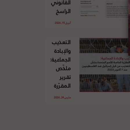
القانوني
الإسرائيلي
الراسخ
غير
للاجئين
القانوني
أبريل 15, 2026
الفلسطينيين
للأرض
وحقهم
الفلسطينية
التعذيب
في العودة
والإبادة
بموجب
الجماعية:
القانون
ملخّص
الدولي
تقرير
المقرّرة
الخاصة
مارس 24, 2026
للأمم
المتحدة
بشأن
الاستخدام