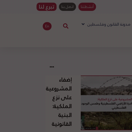
تبرع لنا
أنشطتنا
اتصل بنا
مدونة القانون وفلسطين
En
إضفاء
المشروعية
على نزع
الملكية:
البنية
القانونية