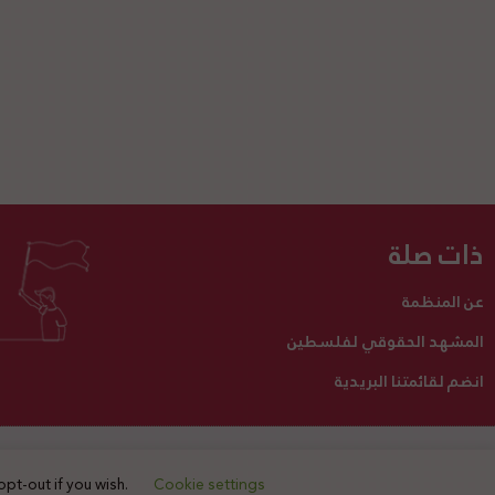
ذات صلة
عن المنظمة
المشهد الحقوقي لفلسطين
انضم لقائمتنا البريدية
تبرع لنا
أنشطتنا
اتصل بنا
opt-out if you wish.
Cookie settings