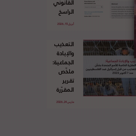
القانوني
الإسرائيلي
الراسخ
غير
للاجئين
القانوني
أبريل 15, 2026
الفلسطينيين
للأرض
وحقهم
الفلسطينية
التعذيب
في العودة
والإبادة
بموجب
الجماعية:
القانون
ملخّص
الدولي
تقرير
المقرّرة
الخاصة
مارس 24, 2026
للأمم
المتحدة
بشأن
الاستخدام