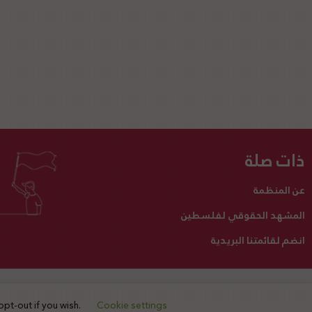
ذات صلة
عن المنظمة
المشهد الحقوقي لفلسطين
انضم لقائمتنا البريدية
تبرع لنا
أنشطتنا
اتصل بنا
opt-out if you wish.
Cookie settings