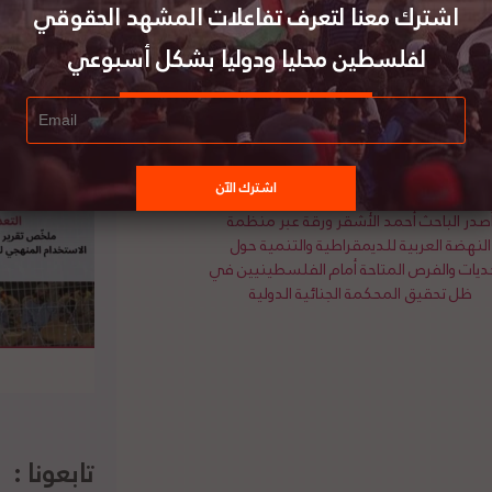
اشترك معنا لتعرف تفاعلات المشهد الحقوقي
يلي ومجموعات المستوطنين المتطرفين شنها ضد
لقدس الشرقية، وشدد منصور على ضرورة أن يتحمل
لفلسطين محليا ودوليا بشكل أسبوعي
راته باستخدام الأدوات والآليات القانونية الواضحة
تفاصيل الخبر ومصدره الأصلي،
هنا
صدر الباحث أحمد الأشقر ورقة عبر منظمة
النهضة العربية للديمقراطية والتنمية حول
حديات والفرص المتاحة أمام الفلسطينيين في
ظل تحقيق المحكمة الجنائية الدولية
تابعونا :