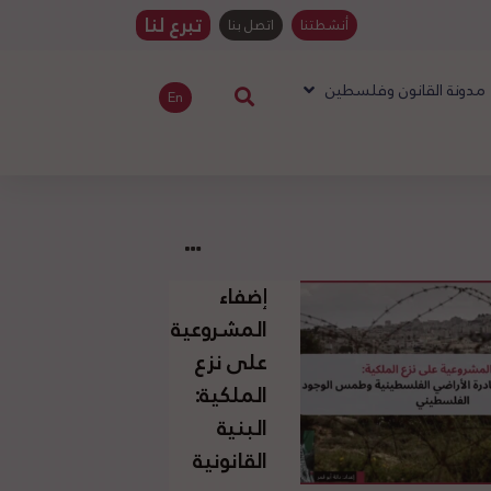
تبرع لنا
أنشطتنا
اتصل بنا
مدونة القانون وفلسطين
En
إضفاء
المشروعية
على نزع
الملكية:
البنية
القانونية