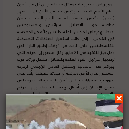
الوزير رياض منصور ثلاث رسائل متطابقة إلى كل من الأمين
العام للأمم المتحدة، ورئيس مجلس الأمن لهذا الشهر
(الصين)، ورئيس الجمعية العامة للأمم المتحدة، بشأن
مواصلة قوات الاحتلال الإسرائيلي والمستوطنين
اعتداءاتهم على المدنيين الفلسطينيين والأماكن المقدسة
في القدس، إلى جانب استمرار الاعتقالات التعسفية
للفلسطينيين، على الرغم من “وقف إطلاق النار” الذي
دخل حيز التنفيذ في 21 مايو، وقال منصور إن الجرائم التي
ترتكبها إسرائيل، القوة القائمة بالاحتلال، تشكل جرائم حرب
وجرائم ضد الإنسانية وستظل العامل الرئيسي لزعزعة
الاستقرار على الأرض وعرقلة أي تهدئة حقيقية. وأكد على
ضرورة ترجمة قرارات مجلس الأمن والجمعية العامة ومجلس
حقوق الإنسان إلى أفعال بهدف المساءلة وردع الجرائم
والانتهاكات المستقبلية ضد المدنيين الأبرياء وإنقاذ آفاق
العدالة والسلام والأمن التي يسعى إليها بشكل جماعي.
لتفاصيل الخبر ومصدره الأصلي،
هنا