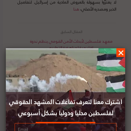
لا يغترّوا بسهولة بالعروض المادية من إسرائيل. لتفاصيل
الخبر ومصدره الأصلي،
هنا
معهد فلسطين لأبحاث الأمن القومي ينظم ندوة
اقليمية لمناهضة التطبيع
لجنة مكافحة التشهير الأسترالية تدين قيام شركات
تجارية ببيع قمصان تحمل شعارات تدعو إلى تدمير
إسرائيل
اشترك معنا لتعرف تفاعلات المشهد الحقوقي
لفلسطين محليا ودوليا بشكل أسبوعي