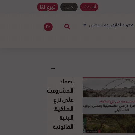
تبرع لنا
أنشطتنا
اتصل بنا
مدونة القانون وفلسطين
En
إضفاء
المشروعية
على نزع
الملكية:
البنية
القانونية