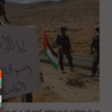
صدر بيان مشترك عن كل من منظمة “السلام الآن” و “يش دين” و “