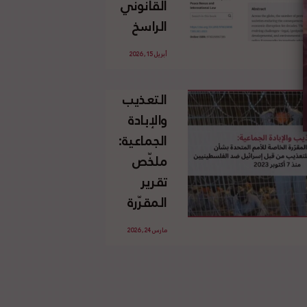
القانوني
الإسرائيلي
الراسخ
غير
للاجئين
القانوني
أبريل 15, 2026
الفلسطينيين
للأرض
وحقهم
الفلسطينية
التعذيب
في العودة
والإبادة
بموجب
الجماعية:
القانون
ملخّص
الدولي
تقرير
المقرّرة
الخاصة
مارس 24, 2026
للأمم
المتحدة
بشأن
الاستخدام