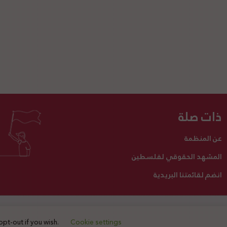
ذات صلة
عن المنظمة
المشهد الحقوقي لفلسطين
انضم لقائمتنا البريدية
تبرع لنا
أنشطتنا
اتصل بنا
opt-out if you wish.
Cookie settings