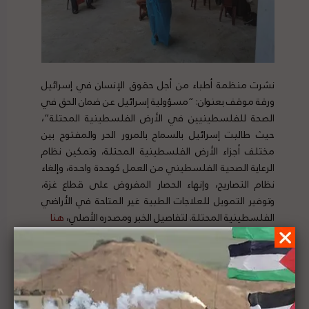
نشرت منظمة أطباء من أجل حقوق الإنسان في إسرائيل
ورقة موقف بعنوان: “مسؤولية إسرائيل عن ضمان الحق في
الصحة للفلسطينيين في الأرض الفلسطينية المحتلة”،
حيث طالبت إسرائيل بالسماح بالمرور الحر والمفتوح بين
مختلف أجزاء الأرض الفلسطينية المحتلة، وتمكين نظام
الرعاية الصحية الفلسطيني من العمل كوحدة واحدة، وإلغاء
نظام التصاريح، وإنهاء الحصار المفروض على قطاع غزة،
وتوفير التمويل للعلاجات الطبية غير المتاحة في الأراضي
الفلسطينية المحتلة. لتفاصيل الخبر ومصدره الأصلي،
هنا
الأمين العام للأمم المتحدة يؤكد أمام مجلس الأمن أنه
لا مكان للأطفال في أي صراع مشيراً إلى الانتهاكات