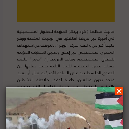
طالبت منظمة ( كود بينك) المؤيدة للحقوق الفلسطينية
في أميركا عبر عريضة أطلقتها في الولايات المتحدة ووقع
عليها أكثر من 6 آلاف، شركة “تويتر”، بالتوقف عن استهداف
المحتوى الفلسطيني عبر إغلاق وتعليق الحسابات المؤيدة
للحقوق الفلسطينية، وقالت العريضة إن “تويتر” علقت
حساب مديرة المنظمة للمرة الثانية نتيجة دفاعها عن
الحقوق الفلسطينية على الساحة الأميركية، قبل أن يعيد
فتحه بدون متابعين، داعية لوقف ملاحقة الناشطين
والمؤيدين للحقوق الفلسطينية. لتفاصيل الخبر ومصدره
الأصلي،
هنا
هيومن رايتس ووتش: الغارات الإسرائيلية على الأبراج