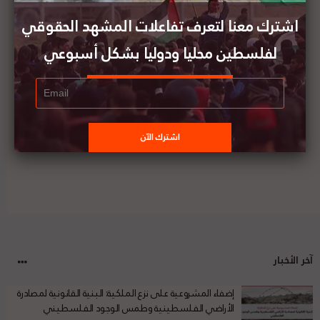
في غزة تنتهك قوانين الحرب الدولية
اشترك معنا لتعرف تفاعلات المشهد الحقوقي
لفلسطين محليا ودوليا بشكل أسبوعي
تنسيقية الجمعيات السياسية في مملكة البحرين
تنظم فعالية تضامنية مع الأسرى المضربين عن الطعام
آخر الأخبار
إضفاء المشروعية على نزع الملكية: البنية القانونية لمصادرة
الأراضي الفلسطينية وطمس الوجود الفلسطيني