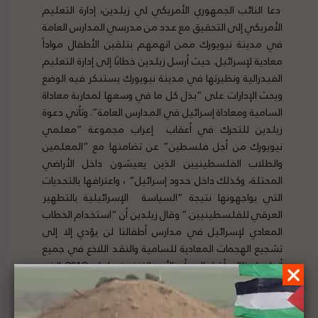
دعا النائب الجمهوري الأمريكي لي زيلدين، إدارة التعليم
الأمريكي إلى التحقيق مع عدد من مدرسي المدارس العامة
في مدينة نيويورك ممن اتهمهم بتلقين الأطفال مواداً
معادية لإسرائيل. حيث أرسل زيلدين خطابًا إلى إدارة التعليم
الفيدرالية ونظيرتها في مدينة نيويورك يستنكر فيه الوضع
ويحث الإدارات على “بذل كل ما في وسعها لمحاربة معاداة
السامية ومعاداة إسرائيل في المدارس العامة”. وتأتي دعوة
زيلدين للتحرك في أعقاب إعراب مجموعة “معلمي
نيويورك من أجل فلسطين” عن تضامنها مع “المعلمين
والطلاب الفلسطينيين الذين يعيشون داخل الأراضي
المحتلة، وكذلك داخل حدود إسرائيل” ، واعترافها بالتحديات
التي يواجهونها نتيجة “السياسة الإسرائيلية بالتطهير
العرقي للفلسطينيين.” وقال زيلدين أن “استخدام الخطاب
المعادي لإسرائيل في مدارس أطفالنا لن يؤدي إلا إلى
تشجيع الهجمات المعادية للسامية والنقد اللاذع في جميع
أنحاء بلادنا”. وأشار إلى أن الأمر التنفيذي لعام 2019 الذي
وقعه الرئيس ترامب يلزم إدارة التعليم ومكتب الحقوق
المدنية “بالتحقيق واتخاذ إجراءات حاسمة إذا ما تم إثبات حالة
معاداة للسامية”. لتفاصيل الخبر ومصدره الأصلي،
هنا