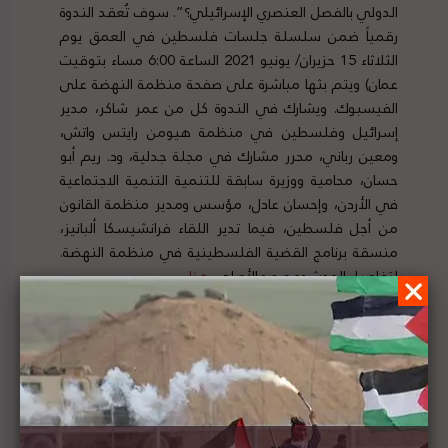
الدولي بالفصل العنصري الإسرائيلي؟”. سوف تُعقد الندوة
رقمياً ضمن سلسلة جلسات فلسطين في العمق يوم
الثلاثاء 15 حزيران/ يونيو 2021 الساعة 6:00 مساء بتوقيت
عمان) ويتم بثها مباشرة على صفحة منظمة النهضة على
الفيسبوك. ويشارك في الندوة كل من عمر شاكر، مدير
إسرائيل وفلسطين في منظمة هيومن رايتس واتش،
ومعين رباني، محرر مشارك في مجلة جدلية، ود. ريم أبو
حسان، محامية ووزيرة سابقة للتنمية التنمية الاجتماعية
في الأردن، وإحسان عادل، مؤسس ومدير منظمة القانون
من أجل فلسطين، فيما تدير اللقاء فرانشيسكا ألبانيز،
منسقة برنامج القضية الفلسطينية في منظمة النهضة.
لتفاصيل الحدث ومصدره الأصلي،
هنا
514 صحفيا أميركيا: يجب أن تعكس أخبارنا حقائق
الاحتلال الإسرائيلي