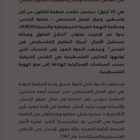
في 25 أيلول/ سبتمبر، نظمت منظمة القانون من أجل
فلسطين، ومركز العمل المجتمعي – جامعة القدس،
ومنظمة النهضة العربية للديمقراطية والتنمية (ARDD)،
ندوة عبر الإنترنت بعنوان “احتلال العقول وصياغة
مستقبل الأجيال: أسرلة التعليم الفلسطيني في
القدس”. وسلطت الندوة الضوء على التحديات التي
تواجهها المدارس الفلسطينية في القدس الشرقية،
بسبب السياسات الإسرائيلية الهادفة إلى محو الهوية
الفلسطينية.
استضافت الندوة، التي أدارها منسق وحدة المناصرة الدولية
في مركز العمل المجتمعي، منير مرجية، أربعة متحدثين:
المحامية سوسن زهر، محامية في مجال حقوق الإنسان؛
والأستاذة نوريت بيليد الحنان، محاضرة في كلية ديفيد يلين
الأكاديمية؛ د. سميرة عليان، محاضرة وباحثة أولى في الجامعة
العبرية في القدس؛ ود. فرانشيسكا ألبانيز، مقررة الأمم
المتحدة الخاصة المعنية بحالة حقوق الإنسان في الأراضي
الفلسطينية المحتلة منذ عام 1967.