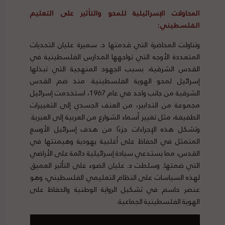
المحاولات الإسرائيلية للمحو والتأثير على التعليم
الفلسطيني:
وتناولت المحاضرة التي قدمتها د. سميرة عليان التحديات
المتعددة الأوجه التي تواجهها المدارس الفلسطينية في
القدس الشرقية، بسبب الجهود المنهجية التي تبذلها
إسرائيل لمحو الهوية الفلسطينية. منذ ضم القدس
الشرقية من جانب واحد في عام 1967، استخدمت إسرائيل
مجموعة من التدابير، من العنف الجسدي إلى التغييرات
الطفيفة، مثل تغيير أسماء الشوارع من العربية إلى العبرية.
وتشكل هذه الإجراءات جزءًا من هدف إسرائيل الأوسع
المتمثل في الحفاظ على أغلبية يهودية وهيمنتها في
القدس، مما يستدعي سيادة إسرائيلية دائمة على الأراضي
التي ضمتها. وسلطت د. عليان الضوء على التأثير العميق
لهذه السياسات على النظام التعليمي الفلسطيني، وهو
عنصر حاسم في تشكيل الرواية الوطنية والحفاظ على
الهوية الفلسطينية الجماعية.