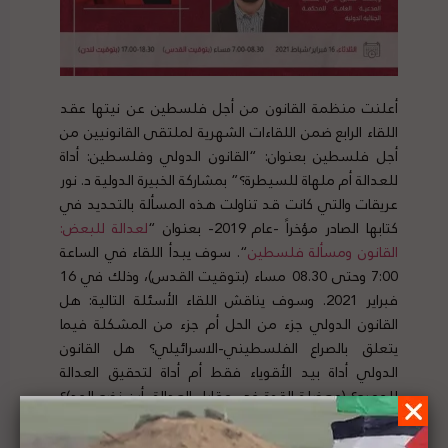
أعلنت منظمة القانون من أجل فلسطين عن نيتها عقد
اللقاء الرابع ضمن اللقاءات الشهرية لملتقى القانونيين من
أجل فلسطين بعنوان:
“القانون الدولي وفلسطين: أداة
للعدالة أم ملهاة للسيطرة؟” بمشاركة الخبيرة الدولية د. نور
عريقات والتي كانت قد تناولت هذه المسألة بالتحديد في
كتابها الصادر مؤخراً -عام 2019- بعنوان “
لعدالة للبعض:
القانون ومسألة فلسطين
“. سوف يبدأ اللقاء في الساعة
7:00
وحتى
08.30 مساء (بتوقيت القدس)، وذلك في 16
فبراير 2021. وسوف يناقش اللقاء الأسئلة التالية: هل
القانون الدولي جزء من الحل أم جزء من المشكلة فيما
يتعلق بالصراع الفلسطيني-الاسرائيلي؟ هل القانون
الدولي أداة بيد الأقوياء فقط أم أداة لتحقيق العدالة
للجميع؟ (معضلة القوة في مقابل العدالة، أين نضع الحد)؟
هل يستطيع القانون الدولي إنهاء الاحتلال في فلسطين؟
وما هي طرق تفعيل القانون الدولي باتجاه تحقيق العدالة