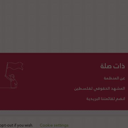
ذات صلة
عن المنظمة
المشهد الحقوقي لفلسطين
انضم لقائمتنا البريدية
تبرع لنا
أنشطتنا
اتصل بنا
opt-out if you wish.
Cookie settings