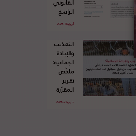
القانوني
الإسرائيلي
الراسخ
غير
للاجئين
القانوني
أبريل 15, 2026
الفلسطينيين
للأرض
وحقهم
الفلسطينية
التعذيب
في العودة
والإبادة
بموجب
الجماعية:
القانون
ملخّص
الدولي
تقرير
المقرّرة
الخاصة
مارس 24, 2026
للأمم
المتحدة
بشأن
الاستخدام