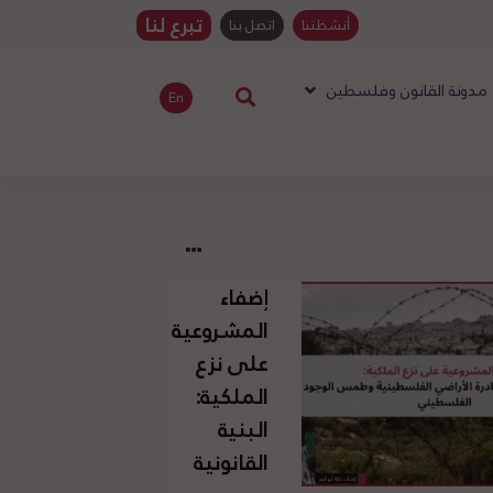
تبرع لنا
أنشطتنا
اتصل بنا
مدونة القانون وفلسطين
En
إضفاء
المشروعية
على نزع
الملكية:
البنية
القانونية