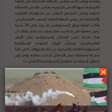
وصفته بإرهاب المستوطنين بأشكاله المختلفة في الضفة
الغربية بما فيها القدس الشرقية، يعكس حالة من اللامبالاة
الدولية وتخلي المجتمع الدولي عن مسؤولياته القانونية
والأخلاقية في توفير الحماية الدولية للشعب الفلسطيني.
وأدانت الوزارة إحراق المستوطنين ما يزيد على 50 شجرة
زيتون معمرة في بلدة بيت فجار جنوب بيت لحم، وقالت أن
هذا امتداد لحرب الاحتلال ومستوطنيه على الأرض
الفلسطينية، وحملّت الوزارة الحكومة الإسرائيلية
المسؤولية الكاملة والمباشرة عن تلك الانتهاكات التي غالباً
تتم إما بمشاركة جيش الاحتلال، أو تحت حمايته، وتمر دون
اعتقال، أو محاسبة. لتفاصيل الخبر ومصدره الأصلي،
هنا
تقرير المشهد الحقوقي لفلسطين | العدد (67) | 11 –
17 أبريل 2021