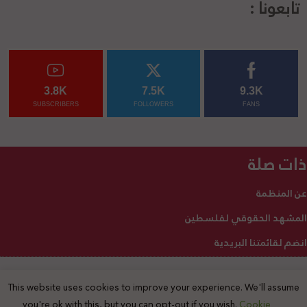
تابعونا :
3.8K
7.5K
9.3K
SUBSCRIBERS
FOLLOWERS
FANS
ذات صلة
عن المنظمة
المشهد الحقوقي لفلسطين
انضم لقائمتنا البريدية
This website uses cookies to improve your experience. We'll assume
2025 © جميع الحقوق محفوظة
you're ok with this, but you can opt-out if you wish.
Cookie