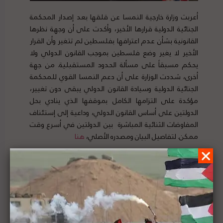
أعربت وزارة خارجية النمسا عن قلقها بعد إصدار المحكمة
الجنائية الدولية قرارها الأخير، وأكدت على أن وجهة نظرها
القانونية بشأن عدم اعترافها بفلسطين لم تتغير وأن القرار
الأخير لا يغير وضع فلسطين بموجب القانون الدولي ولا
يحكم مسبقاً على مسألة الحدود المستقبلية. من جهة
أخرى، شددت الوزارة على أن دعم النمسا القوي للمحكمة
الجنائية الدولية وسيادة القانون الدولي يبقى دون تغيير،
مؤكدة على التزامها الكامل بموقفها الذي ينادي بحل
الدولتين على أساس القانون الدولي، وداعية إلى إستئناف
المفاوضات الثنائية المباشرة بين الدولتين في أسرع وقت
ممكن. لتفاصيل البيان ومصدره الأصلي،
هنا
وزير الخارجية المصري يبحث مع المبعوث الخاص للأمم
المتحدة لعملية السلام سُبل دعم القضية
الفلسطينية