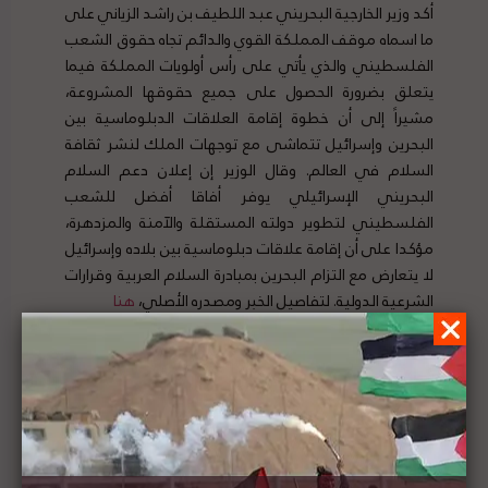
أكد وزير الخارجية البحريني عبد اللطيف بن راشد الزياني على
ما اسماه موقف المملكة القوي والدائم تجاه حقوق الشعب
الفلسطيني والذي يأتي على رأس أولويات المملكة فيما
يتعلق بضرورة الحصول على جميع حقوقها المشروعة،
مشيراً إلى أن خطوة إقامة العلاقات الدبلوماسية بين
البحرين وإسرائيل تتماشى مع توجهات الملك لنشر ثقافة
السلام في العالم.
وقال الوزير إن إعلان دعم السلام
البحريني الإسرائيلي يوفر أفاقا أفضل للشعب
الفلسطيني لتطوير دولته المستقلة والآمنة والمزدهرة،
مؤكدا على أن إقامة علاقات دبلوماسية بين بلاده وإسرائيل
لا يتعارض مع التزام البحرين بمبادرة السلام العربية وقرارات
الشرعية الدولية. لتفاصيل الخبر ومصدره الأصلي،
هنا
الولايات المتحدة تؤكد للإمارات أنها لن تدعم الضم
الإسرائيلي قبل عام 2024