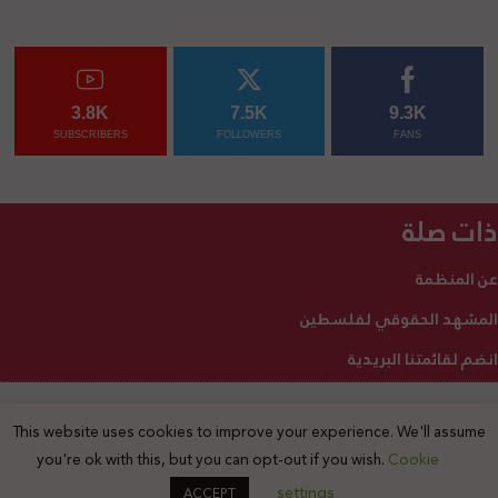
3.8K
7.5K
9.3K
SUBSCRIBERS
FOLLOWERS
FANS
ذات صلة
عن المنظمة
المشهد الحقوقي لفلسطين
انضم لقائمتنا البريدية
This website uses cookies to improve your experience. We'll assume
2025 © جميع الحقوق محفوظة
you're ok with this, but you can opt-out if you wish.
Cookie
settings
ACCEPT