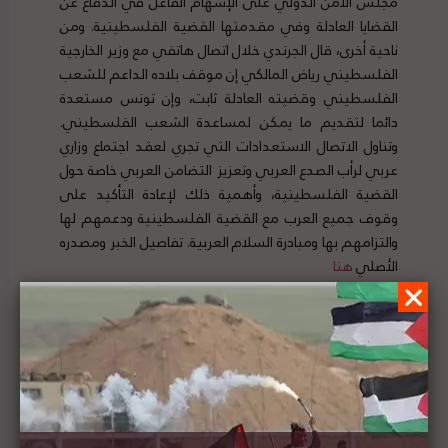
مجلس الأمن الدولي على الإسهام الفاعل في الدفاع عن
القضايا العادلة وفي مقدمتها القضية الفلسطينية. ومن
ناحية أخرى، قال الجرندي خلال اتصال هاتفي مع وزير الخارجية
الفلسطيني رياض المالكي إن موقف بلاده الداعم للشعب
الفلسطيني وقضيته العادلة ثابت، وإن تونس مستعدة
دائما لتقديم ما يمكن لمساعدة الشعب الفلسطيني.
وتناول الاتصال الاستعدادات التي تجري لعقد اجتماع وزاري
عربي لرأب الصدع العربي وتعزيز التضامن العربي خاصة حول
القضية الفلسطينية، وأهمية ذلك لإعادة التأكيد على
وقوف جميع العرب مع القضية الفلسطينية ودعمهم لها
والتزامهم بها ومبادرة السلام العربية. تفاصيل الخبر ومصدره
الأصلي
هنا
الأردن وفرنسا وتركيا يدينون قرار إسرائيل بناء وحدات
استيطانية جديدة