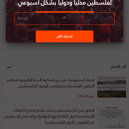
لفلسطين محليا ودوليا بشكل أسبوعي
آخر الأخبار
إضفاء المشروعية على نزع الملكية: البنية القانونية لمصادرة
الأراضي الفلسطينية وطمس الوجود الفلسطيني
يوليو 29, 2026
القانون من أجل فلسطين تنشر دراسة توضح الالتزامات
الاقتصادية للدول الثالثة لإنهاء التواطؤ مع الاحتلال الإسرائيلي
غير القانوني للأرض الفلسطينية