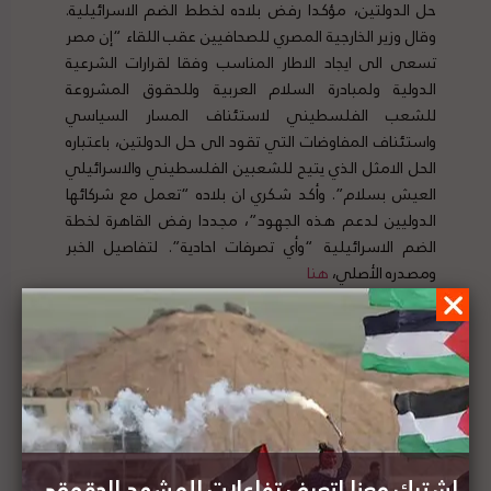
حل الدولتين، مؤكدا رفض بلاده لخطط الضم الاسرائيلية.
وقال وزير الخارجية المصري للصحافيين عقب اللقاء “إن مصر
تسعى الى ايجاد الاطار المناسب وفقا لقرارات الشرعية
الدولية ولمبادرة السلام العربية وللحقوق المشروعة
للشعب الفلسطيني لاستئناف المسار السياسي
واستئناف المفاوضات التي تقود الى حل الدولتين، باعتباره
الحل الامثل الذي يتيح للشعبين الفلسطيني والاسرائيلي
العيش بسلام”. وأكد شكري ان بلاده “تعمل مع شركائها
الدوليين لدعم هذه الجهود”، مجددا رفض القاهرة لخطة
الضم الاسرائيلية “وأي تصرفات احادية”. لتفاصيل الخبر
ومصدره الأصلي،
هنا
عريقات يلتقي بالقنصل اليوناني العام لمناقشة آخر
المستجدات حول الوضع في فلسطين
اشترك معنا لتعرف تفاعلات المشهد الحقوقي