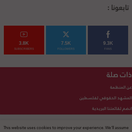
تابعونا :
3.8K
7.5K
9.3K
SUBSCRIBERS
FOLLOWERS
FANS
ذات صلة
عن المنظمة
المشهد الحقوقي لفلسطين
انضم لقائمتنا البريدية
This website uses cookies to improve your experience. We'll assume
2025 © جميع الحقوق محفوظة