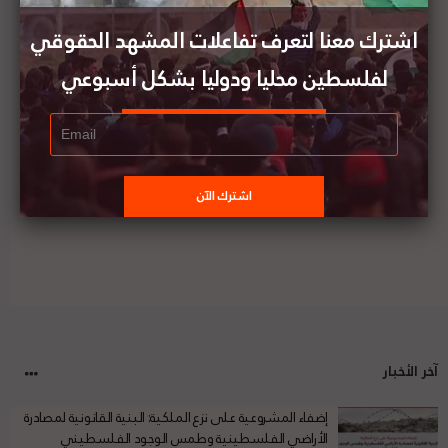
الإسرائيلية إلى شوارع الضفة الغربية
اشترك معنا لتعرف تفاعلات المشهد الحقوقي
لفلسطين محليا ودوليا بشكل أسبوعي
مركز "غيشا" الإسرائيلي للدفاع عن حرية الحركة يصدر
موقفه من قرار المحكمة الجنائية الدولية الأخير
آخر الأخبار
إضفاء المشروعية على نزع الملكية: البنية القانونية لمصادرة
الأراضي الفلسطينية وطمس الوجود الفلسطيني