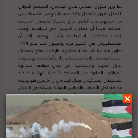
دعا وزير شؤون القدس فادي الهدمي، المجتمع الدولي
للتدخل الفوري والعاجل لوقف عمليات تهجير الفلسطينيين
من منازلهم في الشيخ جراح وسلوان بالقدس الشرقية
المحتلة، مبيناً أن عمليات التهجير هي سياسية تهدف
لتنفيذ مخططات استيطانية. وأشار الهدمي إلى أن
الفلسطينيين في الشيخ جراح يواجهون منذ عام 1974
دعاوى قضائية غير عادلة تطالبهم بالإخلاء لصالح جمعيات
استيطانية تريد إقامة مستوطنة على أنقاض منازلهم. ودعا
الدول العربية والإسلامية إلى تبني مواقف مشابهة
بالمواقف الصادرة عن المملكة الأردنية الهاشمية ضد
الاستيطان الإسرائيلي. وقال الهدمي إن ما يجري هو جريمة
مخالفة لكل الأعراف والقوانين الدولية وتستدعي التدخل
العاجل والفوري من قبل المجتمع الدولي. لتفاصيل الخبر
ومصدره الأصلي،
هنا
الخارجية الفلسطينية تدين انتقال الحملة الانتخابية