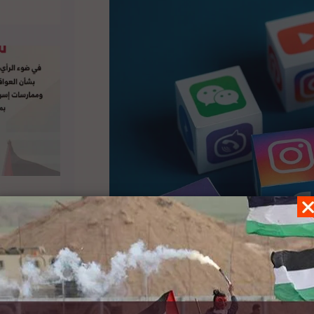
لمؤسسة التأسيسية للسلام في الشرق الأوسط (FMEP) ندوة بعنوان “وسائل التواصل الاجتماعي في مرمى
ادات لإسرائيل” مع بيتر بينارت، لارا فريدمان وليز