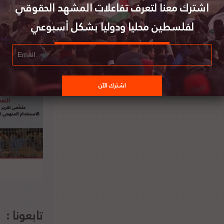
اشترك معنا لتعرف تفاعلات المشهد الحقوقي
لفلسطين محليا ودوليا بشكل أسبوعي
فت صالح: نرفض وندين موقف وزراء الخارجية
العرب بعدم إدانة الاتفاق الثلاثي الأمريكي
-الإسرائيلي –الإماراتي
تابعونا :