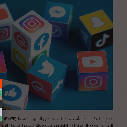
عقدت ا
النيران: الجهود الرامية إلى إعادة تعريف معاداة السامية لسحق الانتق