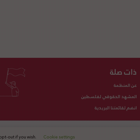
ذات صلة
عن المنظمة
المشهد الحقوقي لفلسطين
انضم لقائمتنا البريدية
تبرع لنا
أنشطتنا
اتصل بنا
opt-out if you wish.
Cookie settings