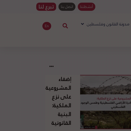
تبرع لنا
أنشطتنا
اتصل بنا
مدونة القانون وفلسطين
En
إضفاء
المشروعية
على نزع
الملكية:
البنية
القانونية