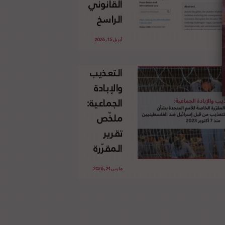
القانوني
الإسرائيلي
الراسخ
غير
للاجئين
القانوني
أبريل 15, 2026
الفلسطينيين
للأرض
وحقهم
الفلسطينية
التعذيب
في العودة
والإبادة
بموجب
الجماعية:
القانون
ملخّص
الدولي
تقرير
المقرّرة
الخاصة
مارس 24, 2026
للأمم
المتحدة
بشأن
الاستخدام