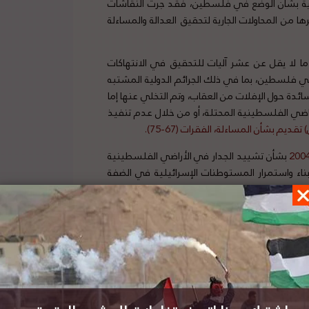
الدولية بشأن الوضع في فلسطين، فقد جرت النقاشات
ا من المحاولات الجارية لتحقيق العدالة والمساءلة
 ما لا يقل عن عشر آليات للتحقيق في الانتهاكات
في فلسطين، بما في ذلك الجرائم الدولية المشتبه
ئدة حول الإفلات من العقاب، وتم التخلي عنها إما
اضي الفلسطينية المحتلة، أو من خلال عدم تنفيذ
)
تقديم
بشأن
المساءلة
،
الفقرات
(67-75).
بشأن تشييد الجدار في الأراضي الفلسطينية
اء واستمرار المستوطنات الإسرائيلية في الضفة
الغربية المحتلة، بما في ذلك القدس الشرقية، يشكل انتهاكا جسيما لحظر نقل السكان، المحظور بموجب المادة 49 (6) من
الإجراءات الجادة من قبل الدول الثالثة. فقد واصل
ي الحفاظ على الوضع غير القانوني الذي أوجدته
الجنائية على حد سواء، قد باءت بالفشل إلى حد كبير.
ساءلة من خلال الوسائل القضائية، كما لاحظت
أزاروفا
التدقيق السياسي”.