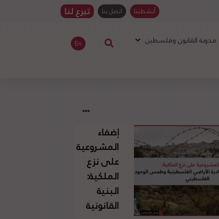
تبرع لنا
أنشطتنا
اتصل بنا
مدونة القانون وفلسطين
En
إضفاء
المشروعية
على نزع
الملكية:
البنية
القانونية