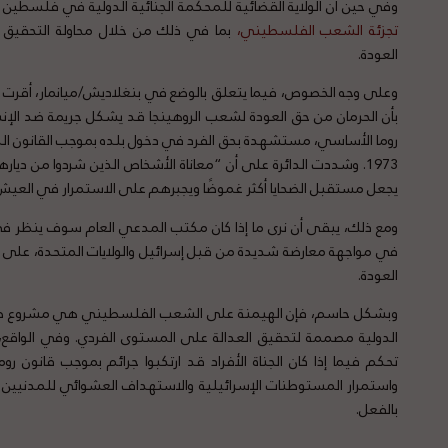
وفي حين أن الولاية القضائية للمحكمة الجنائية الدولية في فلسطين 
تجزئة
الشعب
الفلسطيني
،
بما في ذلك من خلال محاولة التحقيق
العودة.
روما الأساسي، مستشهدة بحق الفرد في دخول بلده بموجب القانون الد
1973. وشددت الدائرة على أن “معاناة الأشخاص الذين شردوا من دي
يجعل مستقبل الضحايا أكثر غموضًا ويجبرهم على الاستمرار في العيش
ومع ذلك، يبقى أن نرى ما إذا كان مكتب المدعي العام سوف ينظر ف
في مواجهة معارضة شديدة من قبل إسرائيل والولايات المتحدة، على 
العودة.
وبشكل حاسم، فإن الهيمنة على الشعب الفلسطيني هي مشروع طويل
الدولية مصممة لتحقيق العدالة على المستوى الفردي. وفي الواقع، ي
تحكم فيما إذا كان الجناة الأفراد قد ارتكبوا جرائم بموجب قانون ر
واستمرار المستوطنات الإسرائيلية والاستهداف العشوائي للمدنيين 
بالفعل.