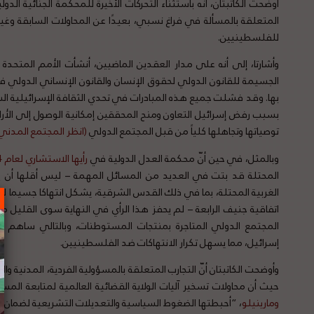
أوضحت الكاتبتان، أنّه باستثناء التحركات الأخيرة للمحكمة الجنائية 
المتعلقة بالمسألة في فراغ نسبي، بعيدًا عن المحاولات السابقة وغيره
للفلسطينيين.
وأشارتا، إلى أنه على مدار العقدين الماضيين، أنشأت الأمم المتحدة
الجسيمة للقانون الدولي لحقوق الإنسان والقانون الإنساني الدولي 
بها. وقد فشلت جميع هذه المبادرات في تحدي الثقافة الإسرائيلية السا
بسبب رفض إسرائيل التعاون ومنح المحققين إمكانية الوصول إلى الأر
توصياتها وتجاهلها كلياً من قبل المجتمع الدولي
(
انظر
المجتمع
المدني
وبالمثل، في حين أنّ محكمة العدل الدولية في
رأيها
الاستشاري
لعام
2004
المحتلة قد بتت في العديد من المسائل المهمة – ليس أقلها أن بن
اتفاقية جنيف الرابعة – لم يحفز هذا الرأي في النهاية سوى القليل من 
المجتمع الدولي المتاجرة بمنتجات المستوطنات، وبالتالي ساهم ف
إسرائيل، مما يسهل تكرار الانتهاكات ضد الفلسطينيين.
وأوضحت الكاتبتان أنّ التجارب المتعلقة بالمسؤولية الفردية، المدنية و
حيث أن محاولات تسخير آليات الولاية القضائية العالمية لمتابعة الم
ومارينيلو
، “أحبطتها الضغوط السياسية والتعديلات التشريعية لضمان 