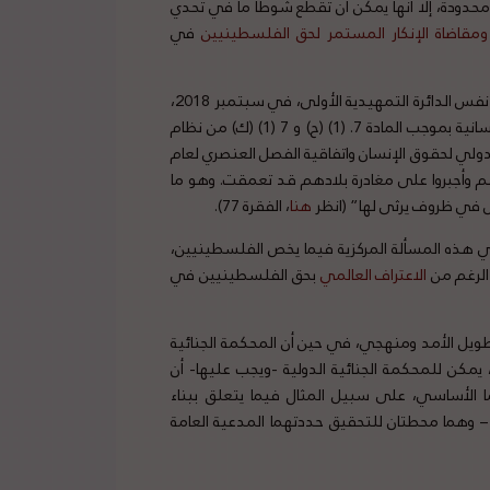
محدودة، إلا أنها يمكن أن تقطع شوطا ما في تحدي
و
مقاضاة
الإنكار
المستمر
لحق
الفلسطينيين
في
وعلى وجه الخصوص، فيما يتعلق بالوضع في بنغلاديش/ميانمار، أقرت نفس الدائرة التمهيدية الأولى، في سبتمبر 2018،
بأن الحرمان من حق العودة لشعب الروهينجا قد يشكل جريمة ضد الإنسانية بموجب المادة 7. (1) (ح) و 7 (1) (ك) من نظام
ولي لحقوق الإنسان واتفاقية الفصل العنصري لعام
ارهم وأجبروا على مغادرة بلادهم قد تعمقت. وهو ما
 في ظروف يرثى لها” (انظر
هنا
، الفقرة 77).
ي هذه المسألة المركزية فيما يخص الفلسطينيين،
الرغم من
الاعتراف
العالمي
بحق الفلسطينيين في
 الأمد ومنهجي، في حين أن المحكمة الجنائية
مكن للمحكمة الجنائية الدولية -ويجب عليها- أن
وما الأساسي، على سبيل المثال فيما يتعلق ببناء
– وهما محطتان للتحقيق حددتهما المدعية العامة