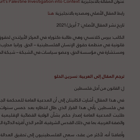
عنوان المقالة بالانجليزية:
urt’s Palestine Investigation into Context
رابط المقال الأصلي ومصدره بالانجليزية:
هنا
تاريخ نشر المقال الأصلي: 7 أبريل/2021
الكاتب: بيرس كلانسي؛ وهي طالبة دكتوراه في المركز الأيرلندي لحقوق ا
قانونية في منظمة حقوق الإنسان الفلسطينية – الحق. ورانيا محارب: طا
ومستشارة في مؤسسة الحق، وعضو سياسات في الشبكة – شبكة الس
ترجم المقال
إلى
العربية
:
نسرين
الحلو
ل: القانون من أجل فلسطين
في هذا المقال، أشارت الكاتبتان إلى أن المدعية العامة للمحكمة الجنا
في فلسطين. يأتي هذا القرار الذي طال انتظاره بعد خمس سنوات 
طلبت المدعية العامة إصدار حكم بشأن الولاية القضائية الإقلي
والضفة الغربية، بما في ذلك القدس الشرقية، الأمر الذي أقرته الدائرة 
وأضافتا أنه، لأكثر من عقد، سعى الفلسطينيون إلى تحقيق العدالة في