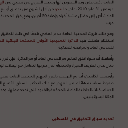
العامة ذكرت على وجه الخصوص أنها رفضت الشروع في تحقيق في
ال
غزة في 31 مايو 2010، على ما
يبدو
من أجل الشروع في تحقيق أوسع 
الحادث أدى إلى مقتل عشرة أفراد وإصابة 
حرب.
ومع ذلك، قررت المدعية العامة عدم المضي قدمًا في ذلك التحقيق عل
استنتاج طعنت فيه
الدائرة
التمهيدية
الأولى
للمحكمة
الجنائية
الد
للمدعي العام والمراجعة القضائية.
وأضافتا، أنه سواء اتفق العالم مع المدعي العام أو مع الدائرة، فإن 
مثال على الطريقة المجزأة والمجتزأة التي تم بها التعامل مع الإفلات ال
وأوضحت الكاتبتان، أنه مع الترحيب بالقرار المهم للمدعية العامة 
ضغوط سياسية هائلة، من المهم مع ذلك التذكير بالسياق الأوسع ال
الديناميكيات الداخلية الخاصة بالمحكمة والقيود التي تحدد عملها، وك
الجناة الإسرائيليين.
تحديد سياق التحقيق في فلسطين