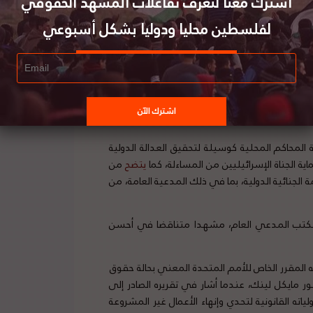
اشترك معنا لتعرف تفاعلات المشهد الحقوقي
لفلسطين محليا ودوليا بشكل أسبوعي
 المحاكم المحلية كوسيلة لتحقيق العدالة
ن
لمحاكم المحلية كوسيلة لتحقيق العدالة الدولية
ة الجناة الإسرائيليين من المساءلة، كما
يتضح
من
لجنائية الدولية، بما في ذلك المدعية العامة، من
ة ومكتب المدعي العام، مشهدا متناقضا في أحسن
ه المقرر الخاص للأمم المتحدة المعني بحالة حقوق
الفلسطينية المحتلة منذ عام 1967، البروفيسور مايكل لينك، عندما أشار في تقريره الصادر إلى
ته القانونية لتحدي وإنهاء الأعمال غير المشروعة