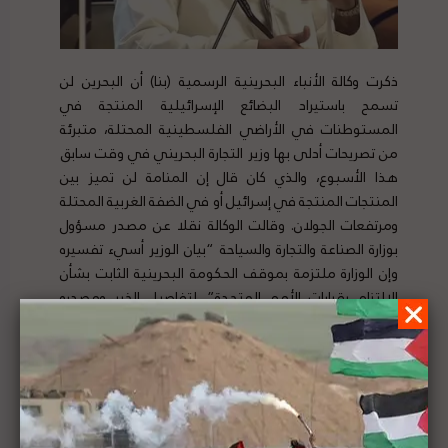
ذكرت وكالة الأنباء البحرينية الرسمية (بنا) أن البحرين لن
تسمح باستيراد البضائع الإسرائيلية المنتجة في
المستوطنات في الأراضي الفلسطينية المحتلة، متبرئة
من تصريحات أدلى بها وزير التجارة البحريني في وقت سابق
هذا الأسبوع، والذي كان قال إن المنامة لن تميز بين
المنتجات المنتجة في إسرائيل أو في الضفة الغربية المحتلة
ومرتفعات الجولان. وقالت الوكالة نقلا عن مصدر مسؤول
بوزارة الصناعة والتجارة والسياحة “بيان الوزير أسيء تفسيره
وإن الوزارة ملتزمة بموقف الحكومة البحرينية الثابت بشأن
الالتزام بقرارات الأمم المتحدة”. لتفاصيل الخبر ومصدره
الأصلي،
هنا
وزارة الخارجية البحرينية: حل الصراع الفلسطيني من