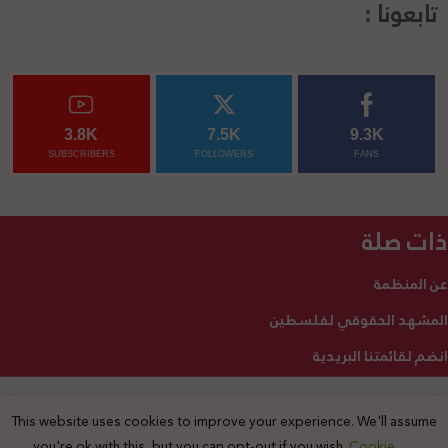
تابعونا :
3.8K
7.5K
9.3K
SUBSCRIBERS
FOLLOWERS
FANS
ذات صلة
عن المنظمة
المشهد الحقوقي لفلسطين
انضم لقائمتنا البريدية
This website uses cookies to improve your experience. We'll assume
2025 © جميع الحقوق محفوظة
you're ok with this, but you can opt-out if you wish.
Cookie