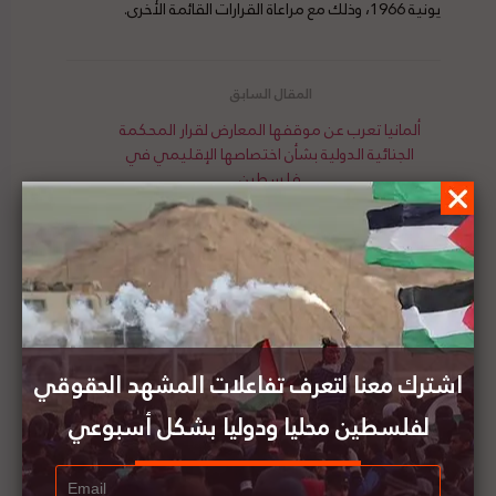
يونية 1966، وذلك مع مراعاة القرارات القائمة الأخرى.
ألمانيا تعرب عن موقفها المعارض لقرار المحكمة
الجنائية الدولية بشأن اختصاصها الإقليمي في
فلسطين
الإتحاد الأوروبي: المحكمة الجنائية الدولية ومدعيها
العام مؤسسات قضائية مستقلة ومحايدة ليس لها
أهداف سياسية
اشترك معنا لتعرف تفاعلات المشهد الحقوقي
لفلسطين محليا ودوليا بشكل أسبوعي