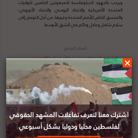
ويرحب بالجهود الدبلوماسية للمبعوثين الخاصين للولايات
المتحدة الأمريكية والاتحاد الروسي والاتحاد الأوروبي،
والمنسق الخاص للأمم المتحدة وغيرها، من أجل التوصل إلى
سلام شامل وعادل ودائم في الشرق الأوسط.
الباحث عنان جرادات ينشر مقالاً بعنوان: "القومية
اليهودية للدولة الإسرائيلية وأثرها على الوجودية
الفلسطينية"
الخارجية الفلسطينية: عدم تحرك المجتمع الدولي أدى
الى استمرار انتهاكات الاحتلال تجاه الفلسطينين
اشترك معنا لتعرف تفاعلات المشهد الحقوقي
لفلسطين محليا ودوليا بشكل أسبوعي