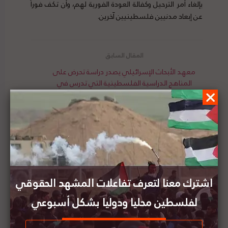
بإلغاء أمر الترحيل وكفالة العودة الفورية لهم، وأن تكف فوراً
عن إبعاد مدنيين فلسطينيين آخرين.
معهد الأبحاث الإسرائيلي يصدر دراسة تحرض على
المناهج الدراسية الفلسطينية التي تدرس في
المدارس التابعة للأونروا
المجلس الوطني الفلسطيني يطالب بفرض عقوبات
على وزير الأمن الإسرائيلي لرفضه تقديم لقاح
كوفيد-19 للأسرى
اشترك معنا لتعرف تفاعلات المشهد الحقوقي
لفلسطين محليا ودوليا بشكل أسبوعي