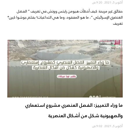
أكتوبر 5, 2021
9:20 ص
حقائق غير مريحة: كيف أخطأت هيومن رايتس ووتش في تعريف ” الفصل
العنصري الإسرائيلي “، ما هو المفقود، وما هي التداعيات؟ بقلم جوشوا كيرن*
تعريف
ما وراء التمييز: الفصل العنصري مشروع استعماري
والصهيونية شكل من أشكال العنصرية
أكتوبر 5, 2021
9:02 ص