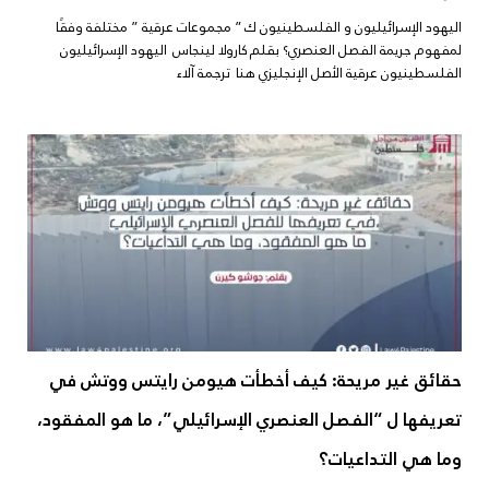
اليهود الإسرائيليون و الفلسطينيون ك ” مجموعات عرقية ” مختلفة وفقًا
لمفهوم جريمة الفصل العنصري؟ بقلم كارولا لينجاس اليهود الإسرائيليون
الفلسطينيون عرقية الأصل الإنجليزي هنا ترجمة آلاء
حقائق غير مريحة: كيف أخطأت هيومن رايتس ووتش في
تعريفها ل “الفصل العنصري الإسرائيلي”، ما هو المفقود،
وما هي التداعيات؟