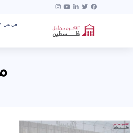
من نحن
مار