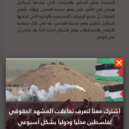
المتحدة بشأن التدابير والإجراءات التي تتخذها إسرائيل
وترمي إلى التأثير على وضع مدينة القدس. ويؤكد بأوضح
العبارات أنّ جميع الإجراءات التشريعية والإدارية التي اتخذتها
إسرائيل لتغيير وضع مدينة القدس، بما في ذلك مصادرة
الأراضي والممتلكات، ونقل السكان لاغية كليًا، ولا يمكن أن
تغير الوضع.
24 أيلول/ سبتمبر: قرار أممي حول فلسطين صدر في
مثل هذا اليوم
تقرير المشهد الحقوقي لفلسطين | العدد (90) | 19 -
25 سبتمبر 2021
اشترك معنا لتعرف تفاعلات المشهد الحقوقي
لفلسطين محليا ودوليا بشكل أسبوعي