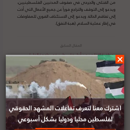
من القتلى والجرحى في صفوف المدنيين الفلسطينيين،
ويدعو إلى التوقف والتراجع فوراً عن جميع الأعمال التي أدت
إلى تفاقم الحالة. ويدعو إلى الاستئناف الفوري للمفاوضات
في إطار عملية السلام. (هبة النفق).
محاضرة للقانون من أجل فلسطين في جامعة الخليل
حول الهروب من السجن والقانون الدولي
بتنظيم من ريكو الدنماركية - كوبنهاغن: القانون من
أجل فلسطين تشارك في ندوة حول آفاق وتحديات بناء
سلام مستدام في فلسطين
اشترك معنا لتعرف تفاعلات المشهد الحقوقي
لفلسطين محليا ودوليا بشكل أسبوعي