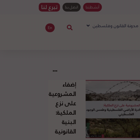
تبرع لنا
أنشطتنا
اتصل بنا
مدونة القانون وفلسطين
En
إضفاء
المشروعية
على نزع
الملكية:
البنية
القانونية