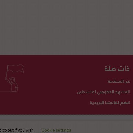
ذات صلة
عن المنظمة
المشهد الحقوقي لفلسطين
انضم لقائمتنا البريدية
تبرع لنا
أنشطتنا
اتصل بنا
opt-out if you wish.
Cookie settings