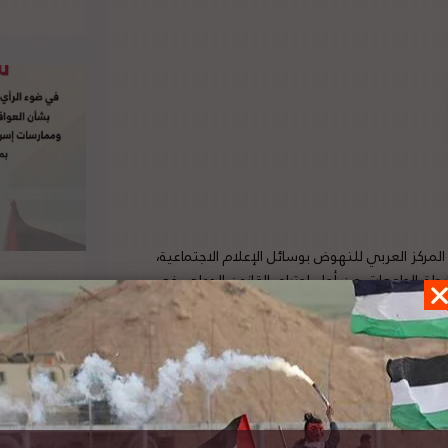
 المركز العربي للنهوض بوسائل الإعلام الاجتماعية،
بطة الجامعات من أجل احترام القانون الدولي في
فلسطين، بمداخلات شفوية مشتركة في الدورة العادية الخامسة والأربعين لمجلس حقوق الإنسان، في إطار البند 7 “حالة
سليط الضوء على التهديد الوشيك بطرد المحامي
ك الولاء لدولة إسرائيل”. لتفاصيل الخبر ومصدره