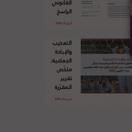
القانوني
الإسرائيلي
الراسخ
غير
للاجئين
القانوني
أبريل 15, 2026
الفلسطينيين
للأرض
وحقهم
الفلسطينية
التعذيب
في العودة
والإبادة
بموجب
الجماعية:
القانون
ملخّص
الدولي
تقرير
المقرّرة
الخاصة
مارس 24, 2026
للأمم
المتحدة
بشأن
الاستخدام