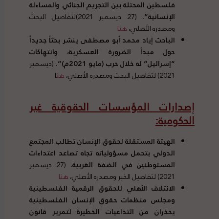
فلسطين المحتلة بين التجريم الجنائي والمساءلة
الإنسانية
“.
(27 ديسمبر 2021)لتفاصيل البحث
ومصدره الأصلي،
هنا
الباحث إياد محمد أبو مصطفى ينشر بحثاً جديداً
حول مبدأ الضرورة العسكرية، وانتهاكات
“
إسرائيل
”
له خلال حرب
(
مايو
2021
م
)”.
(ديسمبر
2021) لتفاصيل البحث ومصدره الأصلي،
هن
ا
إصدارات المؤسسات الحقوقية غير
الحكومية
:
ا
لهيئة المستقلة لحقوق الإنسان تطالب المجتمع
الدولي بتحمل مسؤولياته تجاه تصاعد اعتداءات
المستوطنين في الضفة الغربية.
(27 ديسمبر
2021) لتفاصيل الخبر ومصدره الأصلي
،
هنا
الائتلاف الأهلي للحقوق الرقمية الفلسطينية
ومجلس منظمات حقوق الإنسان الفلسطينية
يحذران من التداعيات الخطيرة لتمرير قانون