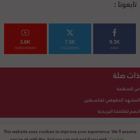
تابعونا :
3.8K
7.5K
9.3K
SUBSCRIBERS
FOLLOWERS
FANS
ذات صلة
عن المنظمة
المشهد الحقوقي لفلسطين
انضم لقائمتنا البريدية
This website uses cookies to improve your experience. We'll assume
2025 © جميع الحقوق محفوظة
you're ok with this, but you can opt-out if you wish.
Cookie