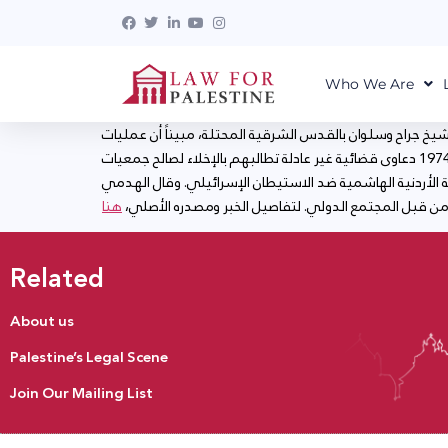
Who We Are
 جراح وسلوان بالقدس الشرقية المحتلة، مبيناً أن عمليات
التهجير هي سياسية تهدف لتنفيذ مخططات استيطانية. وأشار الهدمي إلى أن الفلسطينيين في الشيخ جراح يواجهون منذ عام 1974 دعاوى قضائية غير عادلة تطالبهم بالإخلاء لصالح جمعيات
 الأردنية الهاشمية ضد الاستيطان الإسرائيلي. وقال الهدمي
 من قبل المجتمع الدولي. لتفاصيل الخبر ومصدره الأصلي،
هنا
Related
About us
Palestine’s Legal Scene
Join Our Mailing List