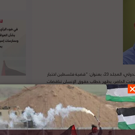
نشر الباحث نمر سلطاني مقالاً في كتاب فلسطين السنوي للقانون الدولي، المجلد 23، بعنوان: “قضية فلسطين اختبار
الوقت الحاضر، يظهر خطاب حقوق الإنسان تناقضات
 إسرائيل بحصانة طويلة الأمد حيث لا تُحاسب على
مصداقية” للقانون الدولي وحقوق الإنسان. ثانيًا،
 حقوق الإنسان الدولية في منشوراتها حول الفصل
فروضة على تطبيق الفصل العنصري في السياق
حدوث انتهاكات منهجية لحقوق الإنسان.