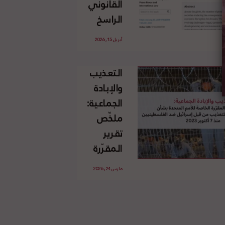
القانوني
الإسرائيلي
الراسخ
غير
للاجئين
القانوني
أبريل 15, 2026
الفلسطينيين
للأرض
وحقهم
الفلسطينية
التعذيب
في العودة
والإبادة
بموجب
الجماعية:
القانون
ملخّص
الدولي
تقرير
المقرّرة
الخاصة
مارس 24, 2026
للأمم
المتحدة
بشأن
الاستخدام