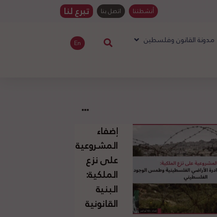
تبرع لنا
أنشطتنا
اتصل بنا
مدونة القانون وفلسطين
En
إضفاء
المشروعية
على نزع
الملكية:
البنية
القانونية