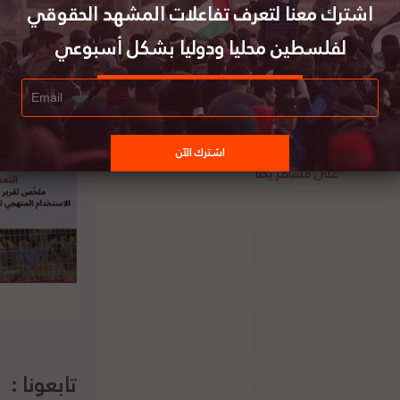
اشترك معنا لتعرف تفاعلات المشهد الحقوقي
لفلسطين محليا ودوليا بشكل أسبوعي
اسة جديدة بعنوان "لا مكان للفلسطينيين:
ة العدل الإسرائيلية العليا تتآكل من مجتمع
المحاكم العالمي - المأساة الهزلية لحكم عام 2022
على مسافر يطا"
تابعونا :