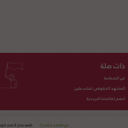
ذات صلة
عن المنظمة
المشهد الحقوقي لفلسطين
انضم لقائمتنا البريدية
تبرع لنا
أنشطتنا
اتصل بنا
opt-out if you wish.
Cookie settings