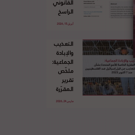
القانوني
الإسرائيلي
الراسخ
غير
للاجئين
القانوني
أبريل 15, 2026
الفلسطينيين
للأرض
وحقهم
الفلسطينية
التعذيب
في العودة
والإبادة
بموجب
الجماعية:
القانون
ملخّص
الدولي
تقرير
المقرّرة
الخاصة
مارس 24, 2026
للأمم
المتحدة
بشأن
الاستخدام