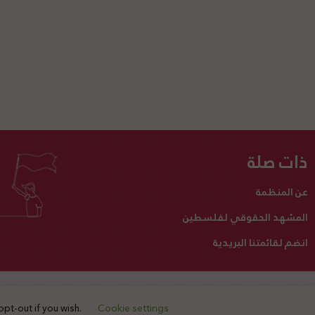
ذات صلة
عن المنظمة
المشهد الحقوقي لفلسطين
انضم لقائمتنا البريدية
تبرع لنا
أنشطتنا
اتصل بنا
opt-out if you wish.
Cookie settings