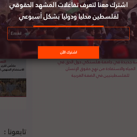
اشترك معنا لتعرف تفاعلات المشهد الحقوقي
س التونسي قيس سعيد على موقف تونس الثابت
لفلسطين محليا ودوليا بشكل أسبوعي
ا لتحقيق الاستقلال لدولة فلسطين ذات السيادة
سة جديدة في جامعة هلسنكي حول الحق في
المياه والاستفادة من نهج حقوق الإنسان
للفلسطينيين في الضفة الغربية
تابعونا :