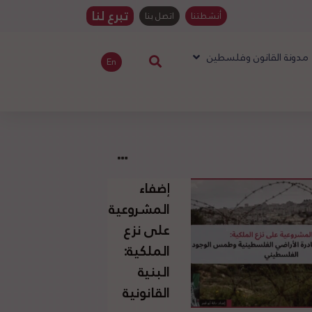
تبرع لنا
أنشطتنا
اتصل بنا
مدونة القانون وفلسطين
En
إضفاء
المشروعية
على نزع
الملكية:
البنية
القانونية