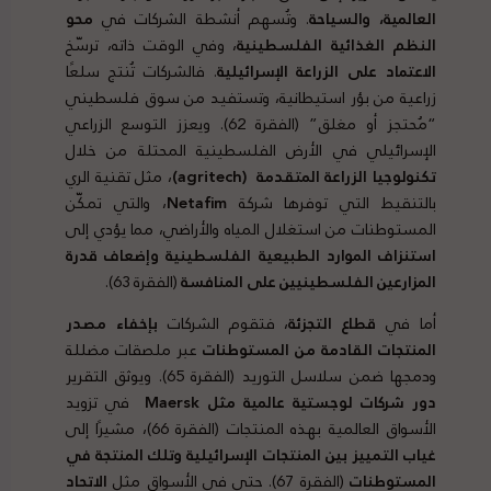
العالمية، والسياحة
. وتُسهم أنشطة الشركات في
محو
النظم الغذائية الفلسطينية
، وفي الوقت ذاته، ترسّخ
الاعتماد على الزراعة الإسرائيلية
. فالشركات تُنتج سلعًا
زراعية من بؤر استيطانية، وتستفيد من سوق فلسطيني
“مُحتجز أو مغلق” (الفقرة 62). ويعزز التوسع الزراعي
الإسرائيلي في الأرض الفلسطينية المحتلة من خلال
تكنولوجيا الزراعة المتقدمة
(agritech)
، مثل تقنية الري
بالتنقيط التي توفرها شركة
Netafim
، والتي تمكّن
المستوطنات من استغلال المياه والأراضي، مما يؤدي إلى
استنزاف الموارد الطبيعية الفلسطينية وإضعاف قدرة
المزارعين الفلسطينيين على المنافسة
(الفقرة 63).
أما في
قطاع التجزئة
، فتقوم الشركات
بإخفاء مصدر
المنتجات القادمة من المستوطنات
عبر ملصقات مضللة
ودمجها ضمن سلاسل التوريد (الفقرة 65). ويوثق التقرير
دور شركات لوجستية عالمية مثل
Maersk
في تزويد
الأسواق العالمية بهذه المنتجات (الفقرة 66)، مشيرًا إلى
غياب التمييز بين المنتجات الإسرائيلية وتلك المنتجة في
المستوطنات
(الفقرة 67). حتى في الأسواق مثل
الاتحاد