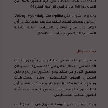
استُخدمت هذه المعدات في
غزة لتدمير 70% من
المباني و81% من الأراضي الزراعية
(الفقرة 44).
وقد زودت شركات مثل
Caterpillar
و
Hyundai
و
Volvo
إسرائيل بمعدات ثقيلة، استُخدمت بعد أكتوبر/تشرين أول
2023 في
هدم المنازل والمساجد والبنية التحتية
الأساسية للحياة
في غزة (الفقرات 45-46).
ب. الاستبدال
تنتقل المقررة الخاصة في هذا الجزء إلى تتبّع
دور الجهات
الفاعلة في القطاع الخاص في دعم مشروع الاستيطان
وتحقيق الأرباح من خلاله
، وهو المشروع الذي يقوم على
استبدال الوجود الفلسطيني وبناء المستوطنات
وبنيتها التحتية مكانه
(الفقرة 48). ومنذ أكتوبر/تشرين أول
2023، خلق هذا المشروع الاستيطاني ظروف حياة
مصمّمة
لتدمير الشعب الفلسطيني
.
ويبدأ التقرير بفحص
التوسع السريع في المستوطنات