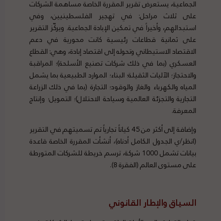
الجماعية، يستعرض تقرير المقررة الخاصة مساهمة الشركات
على ثلاث مراحل: في تهجير الفلسطينيين، وفي
استبدالهم، وأخيراً في تمكين الإبادة الجماعية. ويركّز التقرير
على ثمانية قطاعات رئيسية كانت محورية في دعم
الاقتصاد الاستيطاني وتحوله إلى اقتصاد إبادة، وهي: القطاع
العسكري (بما في ذلك شركات تصنيع الأسلحة)؛ المراقبة
والاحتجاز؛ الآليات الثقيلة؛ البناء؛ الموارد الطبيعية بما يشمل
المياه والكهرباء والغاز والوقود؛ التجارة (بما في ذلك الزراعة
التجارية والتجزئة العالمية وسياحة الاحتلال)؛ التمويل؛ وإنتاج
المعرفة.
وإضافة إلى أكثر من 45 كياناً تجارياً تم تسميتهم في التقرير
(انظر/ي الجدول الكامل أدناه)، أنشأت المقررة الخاصة قاعدة
بيانات تشمل 1000 شركة، ترسم خريطة للشركات المتورطة
على مستوى العالم (الفقرة 8).
السياق والإطار القانوني