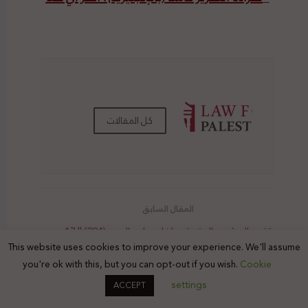
الشركات اقتصاد الاحتلال الإبادة
كل المقالات
تقرير المشهد الحقوقي لفلسطين العدد (294) || 17
– 23 أغسطس/آب 2025
This website uses cookies to improve your experience. We'll assume
you're ok with this, but you can opt-out if you wish.
Cookie
settings
ACCEPT
دراسة جديدة ل حسن بصري بلبل تستكشف ازدواجية