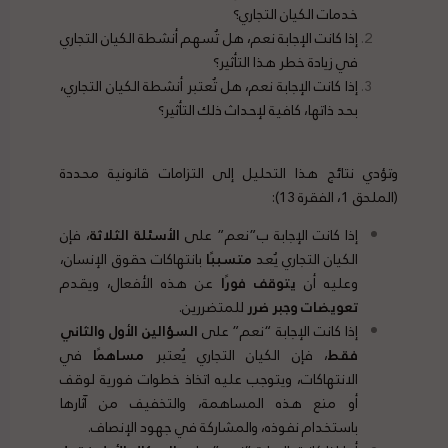
خدمات الكيان التجاري؟
إذا كانت الإجابة نعم، هل تُسهم أنشطة الكيان التجاري
في زيادة خطر هذا التأثير؟
إذا كانت الإجابة نعم، هل تُعتبر أنشطة الكيان التجاري،
بحد ذاتها، كافية لإحداث ذلك التأثير؟
وتؤدي نتائج هذا التحليل إلى التزامات قانونية محددة
(الملحق 1، الفقرة 13):
إذا كانت الإجابة ب”نعم” على
الأسئلة الثلاثة
، فإن
الكيان التجاري يُعد
متسببًا
بانتهاكات حقوق الإنسان،
وعليه أن
يتوقف فورًا
عن هذه الأفعال، ويقدم
تعويضات وجبر ضرر
للمتضررين.
إذا كانت الإجابة “نعم” على
السؤالين الأول والثاني
فقط
، فإن الكيان التجاري يُعتبر
مساهمًا
في
الانتهاكات، ويتوجب عليه اتخاذ خطوات فورية لوقف
أو منع هذه المساهمة، والتخفيف من آثارها
باستخدام نفوذه، والمشاركة في جهود الإنصاف.