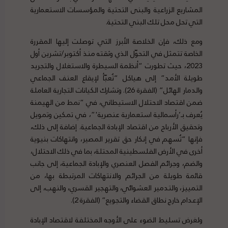
المشاريع الزراعية والبنى التحتية والمؤسسات الاستعمارية
التي تحل محل تلك البني التحتية.
ومع ذلك، فإن الخلاصة الأبرز التي توصلت إليها المقررة
الخاصة تتمثل في التحوّل الذي وثقته منذ أكتوبر/تشرين أول
2023، حيث تطورت “أنظمة السيطرة والاستغلال والتجريد
طويلة الأمد” إلى هياكل “تُعبّأ لإيقاع العنف الجماعي
والدمار الهائل” (الفقرة 26). وتشارك الكيانات التجارية العاملة
ضمن اقتصاد الاحتلال الاستيطاني، في “نمط من الهيمنة
يُعرف بـ’رأسمالية استعمارية عنصرية'”، في تمكين وتمويل
وتحقيق الأرباح من اقتصاد الإبادة الجماعية. إضافة إلى ذلك،
فإنها “تُسهم في إنكار حق تقرير المصير، وانتهاكات بنيوية
أخرى في الأرض الفلسطينية المحتلة، بما في ذلك الاحتلال،
والضم، وجرائم الفصل العنصري والإبادة الجماعية، إلى جانب
قائمة طويلة من الجرائم والانتهاكات المرتبطة بها، من
التمييز، والتدمير العشوائي، والتهجير القسري، والنهب، إلى
الإعدام خارج نطاق القضاء والتجويع” (الفقرة 2).
ولغرض تسليط الضوء على الأوجه المختلفة لاقتصاد الإبادة