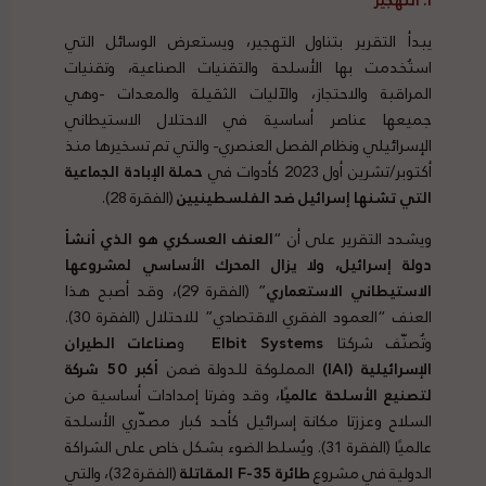
الشركات اقتصاد الاحتلال الإبادة
يبدأ التقرير بتناول التهجير، ويستعرض الوسائل التي
استُخدمت بها الأسلحة والتقنيات الصناعية، وتقنيات
المراقبة والاحتجاز، والآليات الثقيلة والمعدات -وهي
جميعها عناصر أساسية في الاحتلال الاستيطاني
الإسرائيلي ونظام الفصل العنصري- والتي تم تسخيرها منذ
أكتوبر/تشرين أول 2023 كأدوات في
حملة الإبادة الجماعية
التي تشنها إسرائيل ضد الفلسطينيين
(الفقرة 28).
ويشدد التقرير على أن “
العنف العسكري هو الذي أنشأ
دولة إسرائيل، ولا يزال المحرك الأساسي لمشروعها
الاستيطاني الاستعماري
” (الفقرة 29)، وقد أصبح هذا
العنف “العمود الفقري الاقتصادي” للاحتلال (الفقرة 30).
وتُصنّف شركتا
Elbit Systems
و
صناعات الطيران
الإسرائيلية
(IAI)
المملوكة للدولة ضمن
أكبر 50 شركة
لتصنيع الأسلحة عالميًا
، وقد وفرتا إمدادات أساسية من
السلاح وعززتا مكانة إسرائيل كأحد كبار مصدّري الأسلحة
عالميًا (الفقرة 31). ويُسلط الضوء بشكل خاص على الشراكة
الدولية في مشروع
طائرة
F-35
المقاتلة
(الفقرة 32)، والتي