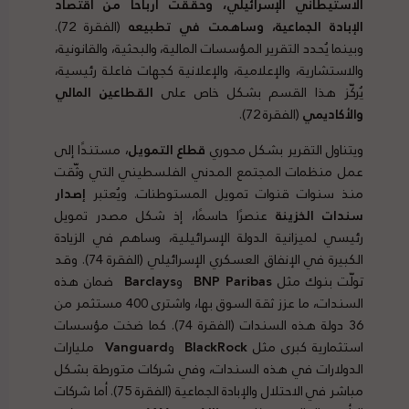
الاستيطاني الإسرائيلي، وحققت أرباحًا من اقتصاد
الإبادة الجماعية، وساهمت في تطبيعه
(الفقرة 72).
وبينما يُحدد التقرير المؤسسات المالية، والبحثية، والقانونية،
والاستشارية، والإعلامية، والإعلانية كجهات فاعلة رئيسية،
يُركّز هذا القسم بشكل خاص على
القطاعين المالي
والأكاديمي
(الفقرة 72).
ويتناول التقرير بشكل محوري
قطاع التمويل
، مستندًا إلى
عمل منظمات المجتمع المدني الفلسطيني التي وثّقت
منذ سنوات قنوات تمويل المستوطنات. ويُعتبر
إصدار
سندات الخزينة
عنصرًا حاسمًا، إذ شكل مصدر تمويل
رئيسي لميزانية الدولة الإسرائيلية، وساهم في الزيادة
الكبيرة في الإنفاق العسكري الإسرائيلي (الفقرة 74). وقد
تولّت بنوك مثل
BNP Paribas
و
Barclays
ضمان هذه
السندات، ما عزز ثقة السوق بها، واشترى 400 مستثمر من
36 دولة هذه السندات (الفقرة 74). كما ضخت مؤسسات
استثمارية كبرى مثل
BlackRock
و
Vanguard
مليارات
الدولارات في هذه السندات، وفي شركات متورطة بشكل
مباشر في الاحتلال والإبادة الجماعية (الفقرة 75). أما شركات