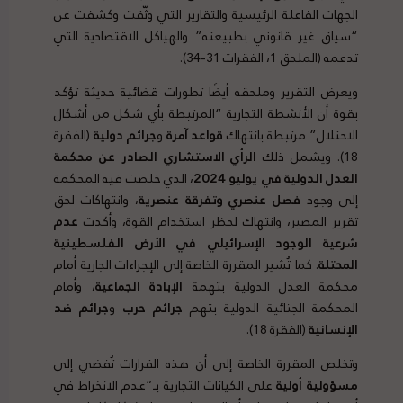
الجهات الفاعلة الرئيسية والتقارير التي وثّقت وكشفت عن
“سياق غير قانوني بطبيعته” والهياكل الاقتصادية التي
تدعمه (الملحق 1، الفقرات 31-34).
ويعرض التقرير وملحقه أيضًا تطورات قضائية حديثة تؤكد
بقوة أن الأنشطة التجارية “المرتبطة بأي شكل من أشكال
الاحتلال” مرتبطة بانتهاك
قواعد آمرة
و
جرائم دولية
(الفقرة
18). ويشمل ذلك
الرأي الاستشاري الصادر عن محكمة
العدل الدولية في يوليو 2024
، الذي خلصت فيه المحكمة
إلى وجود
فصل عنصري وتفرقة عنصرية
، وانتهاكات لحق
تقرير المصير، وانتهاك لحظر استخدام القوة، وأكدت
عدم
شرعية الوجود الإسرائيلي في الأرض الفلسطينية
المحتلة
. كما تُشير المقررة الخاصة إلى الإجراءات الجارية أمام
محكمة العدل الدولية بتهمة
الإبادة الجماعية
، وأمام
المحكمة الجنائية الدولية بتهم
جرائم حرب
و
جرائم ضد
الإنسانية
(الفقرة 18).
وتخلص المقررة الخاصة إلى أن هذه القرارات تُفضي إلى
مسؤولية أولية
على الكيانات التجارية بـ”عدم الانخراط في