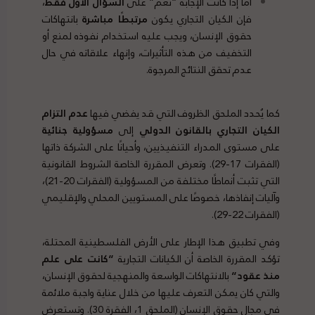
أما إذا كانت الإجابة “نعم” على
السؤال الأول فقط
،
فإن الكيان التجاري يكون
مرتبطًا مباشرة
بانتهاكات
حقوق الإنسان، ويجب عليه استخدام نفوذه لمنع أو
التخفيف من هذه التأثيرات، وإنهاء علاقاته في حال
عدم تحقق النتائج المرجوة.
كما يُحدد الملحق الظروف التي قد يفضي فيها
عدم التزام
الكيان التجاري بالقانون الدولي
إلى
مسؤولية جنائية
على مستوى المدراء التنفيذيين، وأحيانًا على الشركة ذاتها
(الفقرات 17-29). وتعرض المقررة الخاصة الشروط القانونية
التي تثبت أنماطًا مختلفة من المسؤولية (الفقرات 20-21)،
وآليات إنفاذها، خصوصًا على المستويين المحلي والإقليمي
(الفقرات 22-29).
وفي تطبيق هذا الإطار على الأرض الفلسطينية المحتلة،
تؤكد المقررة الخاصة أن الكيانات التجارية
“
كانت على علم
منذ عقود
“
بالانتهاكات الواسعة والمنهجية لحقوق الإنسان،
والتي كان يمكن التعرف عليها من خلال عناية واجبة ملائمة
في مجال حقوق الإنسان (الملحق 1، الفقرة 30). وتستعرض