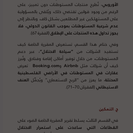
الأوروبي
، تُطرح منتجات المستوطنات دون تمييز، على
الرغم من وجود قوانين تقتضي ذلك، ويُلقى بالمسؤولية
على المستهلكين غير المطلعين بشكل كاف. وبالنظر إلى
عدم شرعية المستوطنات بموجب القانون الدولي، فلا
يجوز تداول هذه المنتجات على الإطلاق
(الفقرة 67).
وفي ختام هذا القسم، تستعرض المقررة الخاصة كيف
تستفيد الشركات من
“
سياحة الاحتلال
“
، عبر دعم
المستوطنات، من خلال توفير أماكن إقامة وفنادق. وتُبرز
كيف أن شركات مثل
Airbnb
و
Booking.com
تعرض
عقارات في المستوطنات في الأراضي الفلسطينية
المحتلة
، ما يعزز من “الربح الاستعماري” ويُجمّل
العنف
الاستيطاني
(الفقرتان 70–71).
ج. التمكين
في القسم الثالث، يسلط تقرير المقررة الخاصة الضوء على
القطاعات التي ساعدت على استمرار الاحتلال