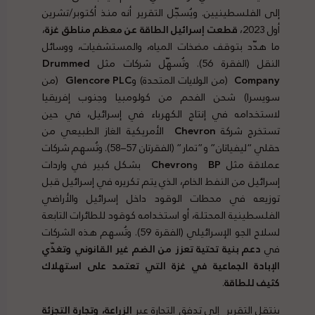
إلى الفلسطينيين. ويُسجّل التقرير أنه منذ أكتوبر/تشرين
أول 2023،
قطعت إسرائيل الطاقة عن معظم مناطق غزة
،
ما هدّد بتوقف مضخات المياه، والمستشفيات، ووسائل
النقل (الفقرة 56). وتُسهّل شركات مثل
Drummed
Company
(من الولايات المتحدة) و
Glencore PLC
(من
سويسرا) شحن الفحم من كولومبيا وجنوب إفريقيا
لاستخدامه في إنتاج الكهرباء في إسرائيل، في حين
تستخرج شركة
Chevron
الأمريكية الغاز الطبيعي من
حقلي “ليفياتان” و”تمار” (الفقرتان 57–58). وتُسهم شركات
عملاقة مثل
BP
و
Chevron
بشكل كبير في واردات
إسرائيل من النفط الخام، الذي يتم تكريره في إسرائيل قبل
توزيعه في محطات الوقود داخل إسرائيل والأراضي
الفلسطينية المحتلة، أو استخدامه كوقود للطائرات التابعة
لسلاح الجو الإسرائيلي (الفقرة 59). وتُسهم هذه الشركات
في
دعم بنية تحتية تعزز من الضم غير القانوني وتغذّي
الإبادة الجماعية في غزة التي تعتمد على استهلاك
كثيف للطاقة
.
ينتقل التقرير إلى تدفق التجارة عبر
الزراعة، وتجارة التجزئة