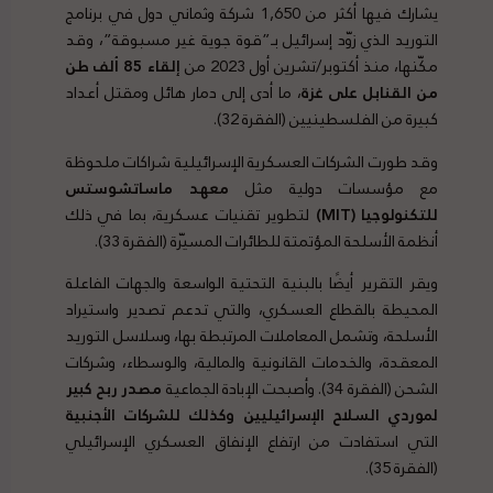
يشارك فيها أكثر من 1,650 شركة وثماني دول في برنامج
التوريد الذي زوّد إسرائيل بـ”قوة جوية غير مسبوقة”، وقد
مكّنها، منذ أكتوبر/تشرين أول 2023 من
إلقاء 85 ألف طن
من القنابل على غزة
، ما أدى إلى دمار هائل ومقتل أعداد
كبيرة من الفلسطينيين (الفقرة 32).
وقد طورت الشركات العسكرية الإسرائيلية شراكات ملحوظة
مع مؤسسات دولية مثل
معهد ماساتشوستس
للتكنولوجيا
(MIT)
لتطوير تقنيات عسكرية، بما في ذلك
أنظمة الأسلحة المؤتمتة للطائرات المسيّرة (الفقرة 33).
ويقر التقرير أيضًا بالبنية التحتية الواسعة والجهات الفاعلة
المحيطة بالقطاع العسكري، والتي تدعم تصدير واستيراد
الأسلحة، وتشمل المعاملات المرتبطة بها، وسلاسل التوريد
المعقدة، والخدمات القانونية والمالية، والوسطاء، وشركات
الشحن (الفقرة 34). وأصبحت الإبادة الجماعية
مصدر ربح كبير
لموردي السلاح الإسرائيليين وكذلك للشركات الأجنبية
التي استفادت من ارتفاع الإنفاق العسكري الإسرائيلي
(الفقرة 35).