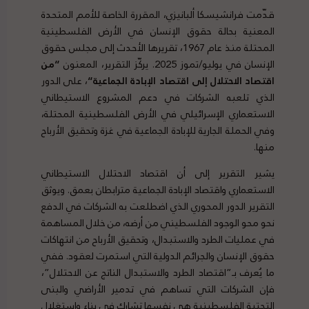
قدّمت فرانشيسكا ألبانيزي، المقررة الخاصة للأمم المتحدة
المعنية بحالة حقوق الإنسان في الأرض الفلسطينية
المحتلة منذ عام 1967، تقريرها الأحدث إلى مجلس حقوق
الإنسان في يوليو/تموز 2025. يركّز التقرير، المعنون
“
من
اقتصاد الاحتلال إلى اقتصاد الإبادة الجماعية
“
، على الدور
الذي تلعبه الشركات في دعم المشروع الاستيطاني
الاستعماري الإسرائيلي في الأرض الفلسطينية المحتلة،
وفي الحملة الجارية للإبادة الجماعية في غزة وتحقيق الأرباح
منها.
يشير التقرير إلى أن اقتصاد الاحتلال الاستيطاني
الاستعماري واقتصاد الإبادة الجماعية مترابطان بعمق. ويوثق
التقرير الدور المحوري الذي اضطلعت به الشركات في الدفع
نحو محو الوجود الفلسطيني من أرضه، من خلال المساهمة
في عمليات الطرد والاستبدال، وتحقيق الأرباح من انتهاكات
حقوق الإنسان والجرائم الدولية التي استمرت لعقود. ففي
ما يُعرف بـ”اقتصاد الطرد والاستبدال الناتج عن الاحتلال”،
فإن الشركات التي تساهم في تدمير الأراضي والبنى
التحتية الفلسطينية هي نفسها تشارك في بناء واستغلال