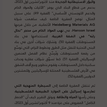
والبؤر الاستيطانية الجديدة
منذ أكتوبر/تشرين أول 2023،
بدعم من قطاع البناء الذي يوفر “الآليات والمواد الخام
والدعم اللوجستي الأساسي” (الفقرة 49). على سبيل
المثال، توضح المقررة الخاصة كيف ساهمت شركة
Heidelberg Materials AG
الألمانية، من خلال فرعها
Hanson Israel
، في
نهب المواد الخام من محجر “نحال
رابَه” في الضفة الغربية
، لاستخدامها في بناء
المستوطنات (الفقرة 50). وتشارك شركات أخرى في بناء
البنى التحتية للنقل مثل الطرق وخطوط الترام، التي توسّع
من رقعة المستوطنات وتُرسّخ نظام الفصل العنصري
الإسرائيلي (الفقرة 51). كما تسوّق شركات عقارية وحدات
سكنية داخل المستوطنات، وتقوم بتطوير وبيع آلاف الشقق
في الأرض الفلسطينية المحتلة للإسرائيليين وللمشترين
الدوليين (الفقرة 52).
ثم تنتقل المقررة الخاصة إلى
السيطرة المنهجية التي
تمارسها إسرائيل على الموارد الطبيعية الفلسطينية
،
وعلى رأسها
المياه والطاقة
. ويوثق التقرير كيف أن “الحصار
الكامل” المفروض على غزة منذ 9 أكتوبر/تشرين أول 2023،