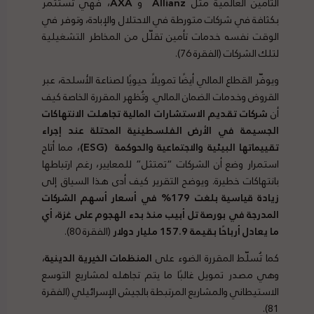
التأمين العالمية مثل
Allianz
و
AXA
، فهي تستثمر
بكثافة في شركات متورطة في الاحتلال والإبادة، وتوفر في
الوقت نفسه خدمات تأمين تقلّل من المخاطر التشغيلية
لتلك الشركات (الفقرة 76).
ويوفّر القطاع المالي أيضًا تمويلًا حيويًا لصناعة الأسلحة، عبر
القروض وخدمات الضمان المالي. وتُظهر المقررة الخاصة كيف
أن
شركات تقديم الاستشارات المالية تجاهلت الانتهاكات
الجسيمة في الأرض الفلسطينية المحتلة عند إجراء
تقييماتها البيئية والاجتماعية والحوكمة
(ESG)
، مما أتاح
استمرار وضع أن الشركات “تمتثل” للمعايير، رغم ارتباطها
بانتهاكات خطيرة. ويوضح التقرير كيف أدى هذا السياق إلى
زيادة قياسية بلغت 179% في أسعار أسهم الشركات
المدرجة في بورصة تل أبيب منذ بدء الهجوم على غزة، أي
ما يعادل أرباحًا بقيمة 157.9 مليار دولار
(الفقرة 80).
كما تُسلّط المقررة الضوء على
المنظمات الخيرية الدينية
،
وهي مصدر تمويل غالبًا ما يتم تجاهله لمشاريع التوسع
الاستيطاني والمشاريع المرتبطة بالجيش الإسرائيلي (الفقرة
81).