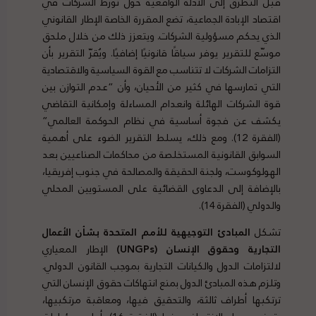
قبل التطرق إلى الأدلة الواقعية حول تورط الشركات في
اقتصاد الإبادة الجماعية، تضع المقررة الخاصة الإطار القانوني
الذي يحكم مسؤولية الشركات. ويتعزز ذلك من خلال ملحق
موسّع للتقرير يوفر سياقًا قانونيًا إضافيًا. ويُقرّ التقرير بأن
التزامات الشركات لا تتناسب مع القوة السياسية والاقتصادية
التي تمارسها في كثير من الأحيان، وأن “عدم التوازن بين
قوة الشركات الهائلة وانعدام المساءلة وإمكانية التقاضي
يكشف عن فجوة أساسية في نظام الحوكمة العالمي”
(الفقرة 12). ومع ذلك، يسلط التقرير الضوء على أهمية
السوابق القانونية المستخلصة من محاكمات الصناعيين بعد
الهولوكوست، ولجنة الحقيقة والمصالحة في جنوب إفريقيا،
بالإضافة إلى الدعاوى القضائية على المستويين المحلي
والدولي (الفقرة 14).
تشكل
المبادئ التوجيهية للأمم المتحدة بشأن الأعمال
التجارية وحقوق الإنسان
(UNGPs)
الإطار المعياري
لالتزامات الدول والكيانات التجارية بموجب القانون الدولي.
وتلزم هذه المبادئ الدول بمنع انتهاكات حقوق الإنسان التي
ترتكبها أطراف ثالثة، والتحقيق فيها، ومعاقبة مرتكبيها،