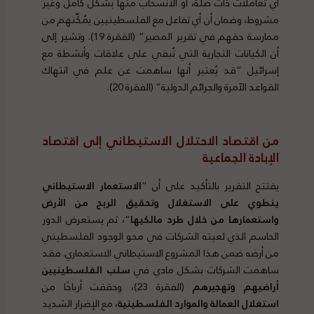
أي تعاملات ذات صلة، أو الانسحاب منها بشكل كامل وغير
مشروط، وضمان أن أي تفاعل مع الفلسطينيين يُمكّنهم من
ممارسة حقهم في تقرير المصير” (الفقرة 19). وتشير إلى
أن الكيانات التجارية التي تُبقي على علاقات وأنشطة مع
إسرائيل “قد يُعتبر أنها ساهمت عن علم في انتهاك
القواعد الآمرة والجرائم الدولية” (الفقرة 20).
من اقتصاد الاحتلال الاستيطاني إلى اقتصاد
الإبادة الجماعية
يفتتح التقرير بالتأكيد على أن “
الاستعمار الاستيطاني
ينطوي على الاستغلال وتحقيق الربح من الأرض
واستعمارها من خلال طرد مالكيها
“، ثم يستعرض الدور
الحاسم الذي لعبته الشركات في محو الوجود الفلسطيني
من أرضه ضمن هذا المشروع الاستيطاني الاستعماري. فقد
ساهمت الشركات بشكل مادي في
سلب الفلسطينيين
أراضيهم وتهجيرهم
(الفقرة 23)، وحققت أرباحًا من
استغلال العمالة والموارد الفلسطينية
، مع الإضرار الشديد