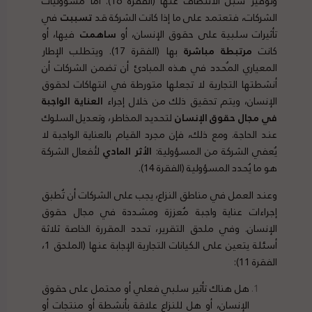
وتوفير سبل الانتصاف عنها (الفقرة 16). أما مسؤوليات
الشركات، فتعتمد على ما إذا كانت الشركة قد
تسببت
في
تأثيرات سلبية على حقوق الإنسان، أو
ساهمت
فيها، أو
كانت
مرتبطة مباشرة
بها (الفقرة 17). ويتطلب الإطار
المعياري المُحدد في هذه المبادئ أن تضمن الشركات أن
أنشطتها التجارية لا تجعلها متورطة في انتهاكات لحقوق
الإنسان، ويتم تحقيق ذلك من خلال إجراء
العناية الواجبة
في مجال حقوق الإنسان
لتحديد المخاطر، وتعديل السلوك
عند الحاجة. ومع ذلك، فإن مجرد القيام بالعناية الواجبة لا
يُعفي الشركة من المسؤولية:
الأثر المادي
لأفعال الشركة
هو ما يُحدد المسؤولية (الفقرة 14).
وعند العمل في مناطق النزاع، يجب على الشركات أن تُطبق
إجراءات عناية واجبة مُعززة ومشددة في مجال حقوق
الإنسان. وفي ملحق التقرير، تحدد المقررة الخاصة ثلاثة
أسئلة يتعين على الكيانات التجارية الإجابة عنها (الملحق 1،
الفقرة 11):
هل هناك تأثير سلبي فعلي أو محتمل على حقوق
الإنسان، أو هل للنزاع علاقة بأنشطة أو منتجات أو