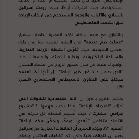
الإسرائيلي
. سواء في قطاع الأسلحة أو البناء أو الطاقة
الاستخراجية، جنت الشركات أرباحًا، بينما
زودت إسرائيل
بالسلاح، والآليات، والوقود المستخدم في ارتكاب الإبادة
بحق الشعب الفلسطيني
.
وبالتوازي مع هذه الإبادة، تؤكد المقررة الخاصة استمرار
“
عملية ضم عنيفة”
في الضفة الغربية، بما في ذلك
القدس الشرقية، حيث
تُكرّس أنشطة الزراعة التجارية،
والسياحة الإلكترونية، وتجارة التجزئة، والجامعات
هذا
الواقع، لا فقط من خلال تحقيق الأرباح من اقتصاد الاحتلال
“الذي يعمل حاليًا في طور الإبادة”، بل لأنها أيضًا
تعتمد
هيكليًا على التعاون الاستيطاني الاستعماري
(الفقرة
90).
يختتم التقرير بالقول إن
الآلة الاقتصادية للشركات التي
تُحرّك “اقتصاد الإبادة” هذا يجب فهمها كـ”مشروع
إجرامي مشترك
“
، حيث تُسهم أنشطة كل شركة في
اقتصادٍ متكامل “يُغذي، ويمدّ، ويُمكّن هذه الإبادة
”
(الفقرة 91). وتؤكد المقررة أن
العلاقات التجارية مع إسرائيل
يجب أن تتوقف كليًا
حتى يتم
تفكيك الاحتلال ونظام