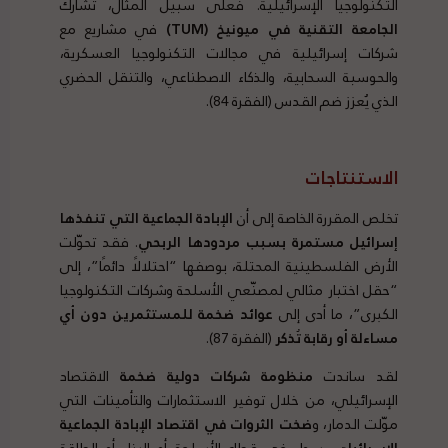
التكنولوجيا الإسرائيلية. فعلى سبيل المثال، تشارك
الجامعة التقنية في ميونيخ
(TUM)
في مشاريع مع
شركات إسرائيلية في مجالات التكنولوجيا العسكرية،
والحوسبة السحابية، والذكاء الاصطناعي، والتنقل الحضري
الذي يُعزز ضم القدس (الفقرة 84).
الاستنتاجات
تخلص المقررة الخاصة إلى أن
الإبادة الجماعية التي تنفذها
إسرائيل مستمرة بسبب مردودها الربحي
. فقد تحوّلت
الأرض الفلسطينية المحتلة، بوصفها “احتلالًا دائمًا”، إلى
“حقل اختبار مثالي لمصنّعي الأسلحة وشركات التكنولوجيا
الكبرى”، ما أدى إلى
عوائد ضخمة للمستثمرين دون أي
مساءلة أو رقابة تُذكر
(الفقرة 87).
لقد ساندت
منظومة شركات دولية ضخمة
الاقتصاد
الإسرائيلي، من خلال توفير الاستثمارات والتأمينات التي
موّلت الدمار، و
ضخت الثروات في اقتصاد الإبادة الجماعية