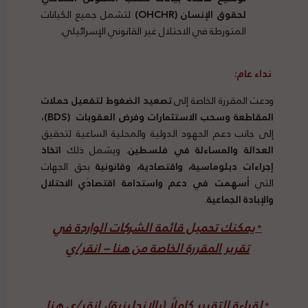
لحقوق الإنسان
(OHCHR)
لتشمل جميع الكيانات
المتورطة في الاحتلال غير القانوني الإسرائيلي.
نداء عام
:
ودعت المقررة الخاصة إلى
تصعيد الضغوط لتفعيل حملات
المقاطعة وسحب الاستثمارات وفرض العقوبات
(BDS)
،
إلى جانب دعم الجهود الدولية والمحلية الساعية لتحقيق
العدالة والمساءلة في فلسطين
. ويشمل ذلك
اتخاذ
إجراءات دبلوماسية، واقتصادية، وقانونية
بحق الجهات
التي
أسهمت في دعم واستدامة اقتصادَي الاحتلال
والإبادة الجماعية
.
يمكنك تحميل قائمة الشركات الواردة في
*
تقرير المقررة الخاصة من هنا – انقر/ي
لقراءة التقرير كاملًا (بالإنجليزية)، انقر/ي هنا
*