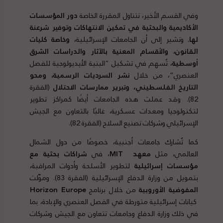
وفي القسم الأخير، تتناول المقررة الخاصة
دور المؤسسات
الأكاديمية والبحثية في تمكين الانتهاكات وتوفير شرعنة
لها
. وتشير إلى أن الجامعات الإسرائيلية،
وخاصة كليات
القانون، والأقسام المعنية بالآثار والدراسات الشرق
أوسطية
، تُسهم في تشكيل “البنية الأيديولوجية للفصل
العنصري”، من خلال
نشر السرديات الرسمية، ومحو
التاريخ الفلسطيني، وتبرير ممارسات الاحتلال
(الفقرة
82). وقد عملت هذه الجامعات أيضًا كمراكز تطوير
لتكنولوجيا ومعدات عسكرية، غالبًا بالتعاون مع الجيش
الإسرائيلي وشركات تصنيع السلاح (الفقرة 82).
كما تُشارك جامعات أجنبية، خصوصًا من دول الشمال
العالمي، مثل
معهد
MIT
، في
شراكات بحثية مع
مؤسسات إسرائيلية
لتطوير الأسلحة وأدوات المراقبة،
بتمويل من وزارة الدفاع الإسرائيلية (الفقرة 83). وموّلت
المفوضية الأوروبية
من خلال برنامج
Horizon Europe
كيانات إسرائيلية متورطة في الفصل العنصري والإبادة، بما
في ذلك وزارة الدفاع وجامعات تتعاون مع الجيش وشركات