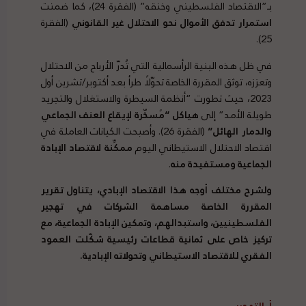
بـ”الاقتصاد الفلسطيني وخنقه” (الفقرة 24)، كما ضمنت
استمرار تدفق الأموال نحو الاحتلال غير القانوني
(الفقرة
25).
في ظل هذه البنية الرأسمالية التي تُدرّ الأرباح من الاحتلال
وتعززه، توثق المقررة الخاصة تحوّلًا طرأ بعد أكتوبر/تشرين أول
2023، حيث تطورت “أنظمة السيطرة والاستغلال والتجريد
طويلة الأمد” إلى
هياكل “مُسخّرة لإيقاع العنف الجماعي
والدمار الهائل”
(الفقرة 26). وأصبحت الكيانات العاملة في
اقتصاد الاحتلال الاستيطاني اليوم
ممكِّنة لاقتصاد الإبادة
الجماعية ومستفيدة منه
.
ولشرح مختلف أوجه هذا الاقتصاد الإبادي، يتناول تقرير
المقررة الخاصة مساهمة الشركات في تهجير
الفلسطينيين، واستبدالهم، وتمكين الإبادة الجماعية، مع
تركيز خاص على ثمانية قطاعات رئيسية شكّلت العمود
الفقري للاقتصاد الاستيطاني وتحولاته الإبادية
.
أ. التهجير
|