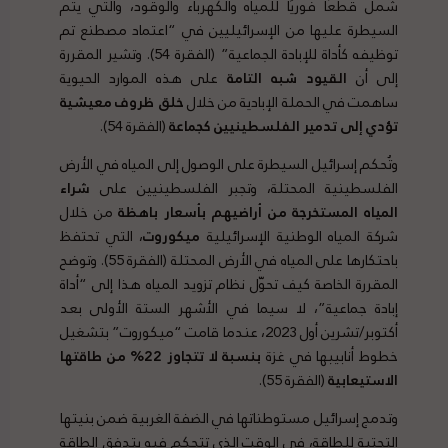
شمل قطعًا فوريًا للمياه والكهرباء والوقود، والتي يتم
السيطرة عليها من الإسرائيليين في “اعتماد مصطنع تم
توظيفه كأداة للإبادة الجماعية” (الفقرة 54). وتشير المقررة
إلى أن
القيود شبه التامة
على هذه الموارد الحيوية
ساهمت في الحملة الإبادية من خلال
خلق ظروف معيشية
تؤدي إلى تدمير الفلسطينيين كجماعة
(الفقرة 54).
وتُحكم إسرائيل السيطرة على الوصول إلى المياه في الأرض
الفلسطينية المحتلة، وتجبر الفلسطينيين على
شراء
المياه المستخرجة من أراضيهم بأسعار باهظة
من خلال
شركة المياه الوطنية الإسرائيلية
ميكوروت
، التي تحتفظ
باحتكارها على المياه في الأرض المحتلة (الفقرة 55). وتوضح
المقررة الخاصة كيف تحوّل نظام تزويد المياه هذا إلى “أداة
إبادة جماعية”، لا سيما في الأشهر الستة الأولى بعد
أكتوبر/تشرين أول 2023، عندما قامت “ميكوروت” بتشغيل
خطوط أنابيبها في غزة
بنسبة لا تتجاوز 22% من طاقتها
الاستيعابية
(الفقرة 55).
وتدمج إسرائيل مستوطناتها في الضفة الغربية ضمن بنيتها
التحتية للطاقة، في الوقت الذي تتحكم فيه بتدفق الطاقة