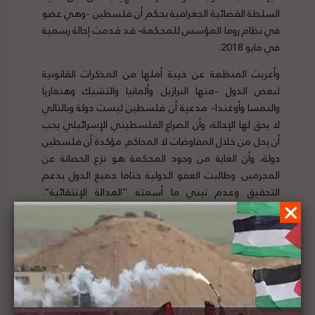
السلطة القضائية الجغرافية بحكم أن فلسطين -وهي عضو
في نظام روما المؤسس للمحكمة- قد قدمت إحالة رسمية
في مايو 2018.
وأعربت المنظمة عن خيبة أملها من المذكرات القانونية
لبعض الدول -منها البرازيل وألمانيا والتشيك وهنغاريا
والنمسا وأوغندا- مدعية أن فلسطين ليست دولة وبالتالي
لا يحق لها الإحالة، وأن الصراع الفلسطيني الإسرائيلي يجب
أن يحل من خلال المفاوضات لا المحاكم. مؤكدة أن فلسطين
دولة، وأن الغاية من وجود المحكمة هو نزع الحصانة عن
المجرمين. وطالبت العفو الدولية ختاما جميع الدول بدعم
التحقيق وعدم تبني ما أسمته “العدالة الإنتقائية”.
لتفاصيل الخبر ومصدره الأصلي،
هنا
تقرير المشهد الحقوقي لفلسطين | العدد (10) | 8 -
14 مارس 2020