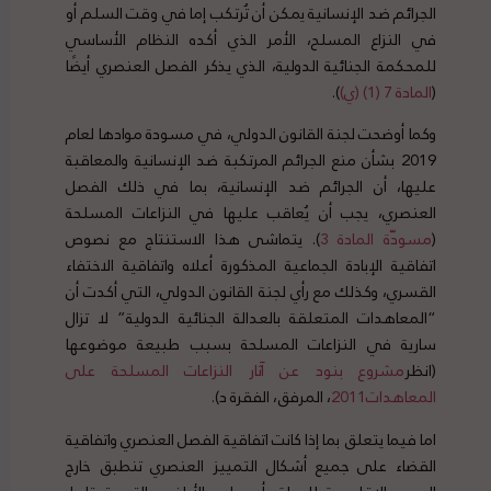
الجرائم ضد الإنسانية يمكن أن تُرتكب إما في وقت السلم أو
في النزاع المسلح، الأمر الذي أكده النظام الأساسي
للمحكمة الجنائية الدولية، الذي يذكر الفصل العنصري أيضًا
(
المادة 7 (1) (ي)
).
وكما أوضحت لجنة القانون الدولي، في مسودة موادها لعام
2019 بشأن منع الجرائم المرتكبة ضد الإنسانية والمعاقبة
عليها، أن الجرائم ضد الإنسانية، بما في ذلك الفصل
العنصري، يجب أن يُعاقب عليها في النزاعات المسلحة
(
مسودّة المادة 3
). يتماشى هذا الاستنتاج مع نصوص
اتفاقية الإبادة الجماعية المذكورة أعلاه واتفاقية الاختفاء
القسري، وكذلك مع رأي لجنة القانون الدولي، التي أكدت أن
“المعاهدات المتعلقة بالعدالة الجنائية الدولية” لا تزال
سارية في النزاعات المسلحة بسبب طبيعة موضوعها
(انظر
مشروع بنود عن آثار النزاعات المسلحة على
المعاهدات2011
، المرفق، الفقرة د).
اما فيما يتعلق بما إذا كانت اتفاقية الفصل العنصري واتفاقية
القضاء على جميع أشكال التمييز العنصري تنطبق خارج