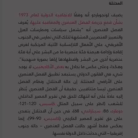
المحتلة
يضيف لونجوباردو أنه وفقًا
للاتفاقية الدولية لعام 1973
بشأن قمع جريمة الفصل العنصري والمعاقبة عليها
، يُعرف
الفصل العنصري أنه “يشمل سياسات وممارسات العزل
والتمييز العنصريين المشابهة لتلك التي تمارس في الجنوب
الأفريقي، علي الأفعال اللاإنسانية الآتية، المرتكبة لغرض
إقامة وإدامة هيمنة فئة عنصرية ما من البشر علي أية فئة
عنصرية أخري من البشر واضطهادها إياها بصورة منهجية”.
وهكذا، وعلى عكس ما يجادل به
بعض الأكاديميين
، لا يوجد
شيء في القانون الدولي يستبعد تطبيق الفصل العنصري
على الأراضي المحتلة. إن حالة الاحتلال ونظام الفصل
العنصري ليسا متنافيين. حقيقة أن الفصل العنصري يُنظر
إليه عادةً على أنه انتهاك للحق في تقرير المصير الداخلي
للشعب (انظر على سبيل المثال
كاسيس
، 120-121؛
دوغارد
، 86؛
سيناراتني
، 68)، في حين أن الاحتلال يتعدى
على حق تقرير المصير الخارجي (
كاسيس
، 90-99)، إنما
يعكس فقط أشهر حالات الفصل العنصري – حالة جنوب
إفريقيا – التي حدثت داخل الدولة نفسها.