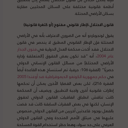
أنظمة قانونية مختلفة على السكان المحليين مقارنة
بسكان الأراضي المحتلة.
قانون الاحتلال كإطار قانوني مفتوح (أو كثغرة قانونية)
يقول لونجوباردو أنه من الضروري الاعتراف بأنه في الأراضي
المحتلة فإن الإطار القانوني المطبق لا ينحصر في قانون
الاحتلال. فقد أكدت محكمة العدل الدولية في
فتوى الجدار
عام 2004
، أنه “قد تكون بعض الحقوق [المتعلقة بإدارة
الأراضي المحتلة] من مسائل القانون الإنساني الدولي
حصريًا” (الفقرة 106؛ حرفيا، تم استنساخ هذه القاعدة أيضاً
في
حكم جمهورية الكونغو الديموقراطية ضد أوغندا 2005
الفقرة 216)، لكن بعض القضايا الأخرى يمكن أن تحكمها
إطارات قانونية أخرى واجبة التطبيق. ويضيف أن المحكمة
كانت تناقش انطباق اتفاقيات القانون الدولي لحقوق
الإنسان، لكنها في بعض الفقرات السابقة كانت قد قضت
بالفعل بوجود قاعدتين أخريين من القانون الدولي منصوص
عليهما في ميثاق الأمم المتحدة وفي القانون الدولي
العرفي على حد سواء، وهما حظر استخدام القوة المسلحة