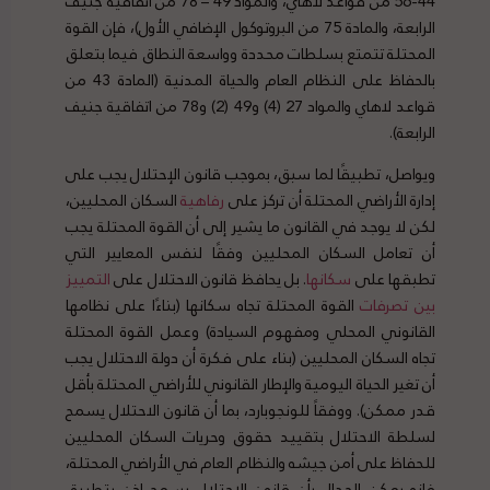
44-56 من قواعد لاهاي، والمواد 49 – 78 من اتفاقية جنيف
الرابعة، والمادة 75 من البروتوكول الإضافي الأول)، فإن القوة
المحتلة تتمتع بسلطات محددة وواسعة النطاق فيما بتعلق
بالحفاظ على النظام العام والحياة المدنية (المادة 43 من
قواعد لاهاي والمواد 27 (4) و49 (2) و78 من اتفاقية جنيف
الرابعة).
ويواصل، تطبيقًا لما سبق، بموجب قانون الإحتلال يجب على
إدارة الأراضي المحتلة أن تركز على
رفاهية
السكان المحليين،
لكن لا يوجد في القانون ما يشير إلى أن القوة المحتلة يجب
أن تعامل السكان المحليين وفقًا لنفس المعايير التي
تطبقها على
سكانها
. بل يحافظ قانون الاحتلال على
التمييز
بين تصرفات
القوة المحتلة تجاه سكانها (بناءًا على نظامها
القانوني المحلي ومفهوم السيادة) وعمل القوة المحتلة
تجاه السكان المحليين (بناء على فكرة أن دولة الاحتلال يجب
أن تغير الحياة اليومية والإطار القانوني للأراضي المحتلة بأقل
قدر ممكن). ووفقاً للونجوبارد، بما أن قانون الاحتلال يسمح
لسلطة الاحتلال بتقييد حقوق وحريات السكان المحليين
للحفاظ على أمن جيشه والنظام العام في الأراضي المحتلة،
فإنه يمكن الجدال بأن قانون الاحتلال يسمح إذن بتطبيق