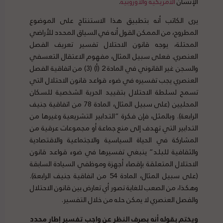
الإنسان
الأمريكية
والأوروبية
.
يرى الكاتب أنه بتطبيق هذا الاستنتاج على الموضوع
المطروح، من الممكن القول أنه في السياق المحدد للأراضي
المحتلة، يوجه قانون الاحتلال تفسير تعريف الفصل
العنصري. فعلى سبيل المثال، مفهوم الاعتقال التعسفي
والسجن غير القانوني في المادة 2 (أ) (3) من اتفاقية الفصل
العنصري يجب تفسيره في ضوء قواعد قانون الاحتلال التي
تسمح لسلطة الاحتلال بتقييد الحرية الشخصية للسكان
المحليين (على سبيل المثال، المادة 78 من اتفاقية جنيف
الرابعة). وبالمثل، فإن فكرة “التدابير التشريعية وغيرها من
التدابير التي تهدف إلى منع جماعة أو مجموعات عرقية من
المشاركة في الحياة السياسية والاجتماعية والاقتصادية
والثقافية للبلد” ينبغي تفسيرها في ضوء قواعد قانون
الاحتلال المتعلقة بإقصاء أجهزة وموظفي السيادة السابقة
(على سبيل المثال، المادة 54 من اتفاقية جنيف الرابعة).
وهكذا، من الصعب للغاية تصور أي تعارض بين قانون الاحتلال
والفصل العنصري لا يمكن حله من خلال التفسير.
ويختم بقوله أنه بصرف النظر عن واجب تفسير إطار محدد