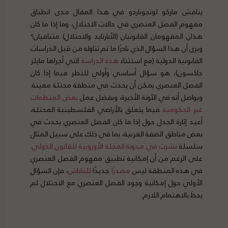
يناقش ماركو لونجوباردو في هذا المقال مدى انطباق
مفهوم الفصل العنصري في حالات الاحتلال، وما إذا ما كان
هذان المفهومان القانونيان (الأبارتايد والاحتلال) متنافيان؟
ويرى أن هذا السؤال الذي نادرًا ما تم تناوله من قبل الدراسات
القانونية الدولية (مع استثناء
هذه الدراسة
التي أجراها مايلز
جاكسون)، هو سؤال أساسي وأولي للنظر فيما إذا كان
الفصل العنصري يمكن أن يحدث في منطقة محتلة معينة.
ويواصل أنه في الآونة الأخيرة، وبفضل عمل
بعض
المنظمات
غير الحكومية
فيما يتعلق بالأراضي الفلسطينية المحتلة،
أعيد إثارة الجدل حول إذا ما كان الفصل العنصري يحدث في
بعض مناطق الضفة الغربية، بما في ذلك على سبيل المثال
سلسلة
نشرت في مدونة المجلة الأوروبية للقانون الدولي
.
على الرغم من أن إمكانية تطبيق مفهوم الفصل العنصري
في هذه المنطقة ليس
مصدرًا
جديدًا
للنقاش
، فإن السؤال
الأولي حول إمكانية وجود الفصل العنصري مع الاحتلال لم
يحظَ بالاهتمام اللازم.