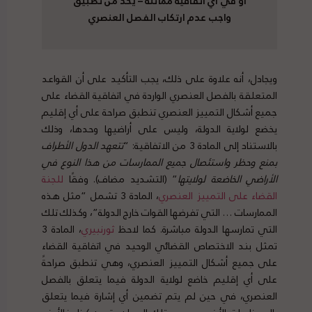
أو في أي اتفاقية مماثلة – يحد من تطبيق
واجب عدم ارتكاب الفصل العنصري
ويجادل، أنه علاوة على ذلك، يجب التأكيد على أن القواعد
المتعلقة بالفصل العنصري الواردة في اتفاقية القضاء على
جميع أشكال التمييز العنصري تنطبق صراحة على أي إقليم
يخضع لولاية الدولة، وليس على أراضيها وحدها، وذلك
بالاستناد إلى المادة 3 من الاتفاقية: “
تتعهد الدول الأطراف
بمنع وحظر واستئصال جميع الممارسات من هذا النوع في
الأراضي الخاضعة لولايتها
” (التشديد مضاف). وفقًا
للجنة
القضاء على التمييز العنصري
، المادة 3 تشمل “مثل هذه
الممارسات … التي تفرضها القوات خارج الدولة”، وكذلك تلك
التي تمارسها الدولة مباشرة. كما لاحظ
ثورنبيري
، المادة 3
تمثل بند الاختصاص القضائي الوحيد في اتفاقية القضاء
على جميع أشكال التمييز العنصري، وهي تنطبق صراحةً
على أي إقليم خاضع لولاية الدولة فيما يتعلق بالفصل
العنصري، في حين لم يتم تضمين أي إشارة فيما يتعلق