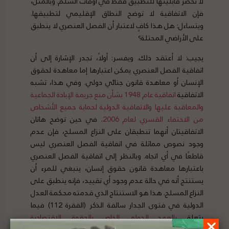
لا تحصر قابليتها للتطبيق فقط في أوقات السلم. وبالمثل،
فإن الاتفاقية لا توضح النطاق الإقليمي لتطبيقها.
ويتساءل: هل هذا كافٍ لاعتبار أن الفصل العنصري لا ينطبق
على الأراضي المحتلة؟
يجيب: لا أعتقد ذلك. ويفسر: أولاً، تجدر الإشارة إلى أن
اتفاقية الفصل العنصري يمكن اعتبارها إما معاهدة لحقوق
الإنسان أو معاهدة قانون جنائي دولي. وفي هذا، تشبه
الاتفاقية
اتفاقية عام 1948 بشأن منع جريمة الإبادة الجماعية
والمعاقبة عليها
والاتفاقية الدولية لحماية جميع الأشخاص
من الاختفاء القسري لعام 2006
. في حين توضح هاتان
الاتفاقيتان أنهما تنطبقان على النزاع المسلح، فإن عدم
وجود نصوص مماثلة في اتفاقية الفصل العنصري ليس
قاطعًا في أي اتجاه. وبالنظر إلى اتفاقية الفصل العنصري
باعتبارها معاهدة قانون حقوق إنسان، ينبغي للمرء أن
يستنتج أنه في حالة عدم وجود أي تقييد، فإنه ينطبق على
النزاع المسلح. هذا هو الاستنتاج الذي قدمته محكمة العدل
الدولية في فتوى الجدار سالفة الذكر (الفقرة 112) فيما
يتعلق
بالعهد الدولي الخاص بالحقوق الاقتصادية