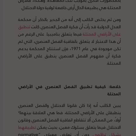
بالمحظورات الأخرى بموجب تلك المعاهدة. وهكذا، فالأرض
المحتلة هي بطبيعة الحال أرض خاضعة لولاية دولة الاحتلال.
ومن ثم يخلص الكاتب إلى أنه من الجدير بالذكر أن محكمة
العدل الدولية قد رأت أن فكرة الفصل العنصري كانت
تنطبق
على الأراضي المحتلة
فيما يتعلق بناميبيا. على الرغم من
أن هذا الاعتبار لا يتعلق باتفاقية الفصل العنصري، التي لم
تكن موجودة في عام 1971، فإن استنتاج المحكمة يدعم
فكرة أن مفهوم الفصل العنصري ينطبق على الأراضي
المحتلة.
خلاصة: كيفية تطبيق الفصل العنصري في الأراضي
المحتلة
يبين الكاتب أنه إذا كان قانونا الاحتلال والفصل العنصري
ينطبقان على الأراضي المحتلة، فما هي العلاقة بينهما؟
أولاً، من الممكن ألا تتقاطع اتفاقية الفصل العنصري وقانون
الاحتلال فيما يتعلق بسلوك معين، بحيث يمكن
تطبيقهما
بشكل تراكمي
دون أي تعارض معياري “normative