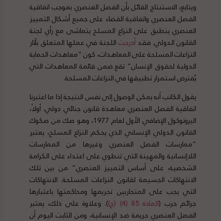
ويتابع، الاستنتاج القائل بأن الفصل العنصري بموجب اتفاقية
الفصل العنصري واتفاقية القضاء على جميع أشكال التمييز
العنصري ينطبق على النزاع المسلح يتماشى مع رأي لجنة
القانون الدولي. فقد
أدرجت
اللجنة في عملها المتعلق بآثار
النزاعات المسلحة على المعاهدات، كون “معاهدات الحماية
الدولية لحقوق الإنسان” تقع ضمن قائمة المعاهدات التي
يُفترض استمرار تطبيقها في النزاعات المسلحة.
يقول الكاتب أنه يمكن الوصول إلى نفس النتيجة إذا ما اعتبرنا
اتفاقية الفصل العنصري معاهدة قانون جنائي دولي. أولاً،
البروتوكول الإضافي الأول لعام 1977، وهو صك من صكوك
القانون الدولي الإنساني الذي يحكم النزاع المسلح، يعتبر
“ممارسات الفصل العنصري وغيرها من الممارسات
اللاإنسانية والمهينة التي تنطوي على اعتداء على الكرامة
الشخصية، على أساس التمييز العنصري” من بين تلك
الانتهاكات الجسيمة لقانون النزاعات المسلحة. الانتهاكات
التي يجب على المتحاربين تجريمها ومحاكمتها باعتبارها
جرائم حرب (
المادة 85 (4) (ج)
). وعلاوة على ذلك، يعتبر
الفصل العنصري جريمة ضد الإنسانية، ومن الثابت اليوم أن