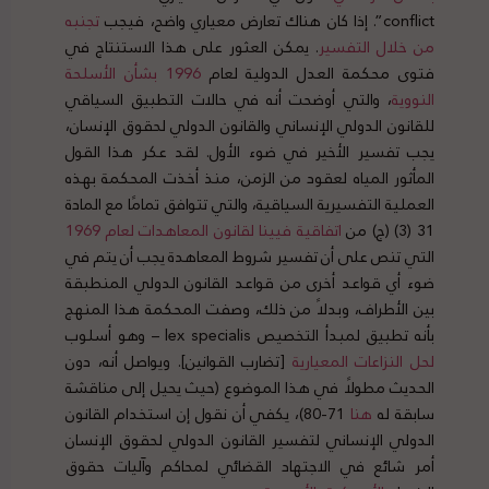
conflict”. إذا كان هناك تعارض معياري واضح، فيجب
تجنبه
من خلال التفسير
. يمكن العثور على هذا الاستنتاج في
فتوى محكمة العدل الدولية لعام
1996 بشأن الأسلحة
النووية
، والتي أوضحت أنه في حالات التطبيق السياقي
للقانون الدولي الإنساني والقانون الدولي لحقوق الإنسان،
يجب تفسير الأخير في ضوء الأول. لقد عكر هذا القول
المأثور المياه لعقود من الزمن، منذ أخذت المحكمة بهذه
العملية التفسيرية السياقية، والتي تتوافق تمامًا مع المادة
31 (3) (ج) من
اتفاقية فيينا لقانون المعاهدات لعام 1969
التي تنص على أن تفسير شروط المعاهدة يجب أن يتم في
ضوء أي قواعد أخرى من قواعد القانون الدولي المنطبقة
بين الأطراف، وبدلاً من ذلك، وصفت المحكمة هذا المنهج
بأنه تطبيق لمبدأ التخصيص lex specialis – وهو أسلوب
لحل النزاعات المعيارية
[تضارب القوانين]. ويواصل أنه، دون
الحديث مطولًا في هذا الموضوع (حيث يحيل إلى مناقشة
سابقة له
هنا
71-80)، يكفي أن نقول إن استخدام القانون
الدولي الإنساني لتفسير القانون الدولي لحقوق الإنسان
أمر شائع في الاجتهاد القضائي لمحاكم وآليات حقوق