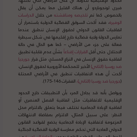
الحدود الإقليمية للدولة، أي على الأراضي التي تحتلها،
فيرى لونجوباردو أن هناك القليل مما يمكن أن يقال
بالخصوص. كما تم
تلخيصه
ومناقشته
من خلال
الدراسات
الوفيرة
، فقد أكدت السوابق القضائية الدولية باستمرار أن
اتفاقيات القانون الدولي لحقوق الإنسان تنطبق عندما
تمارس الدولة ولاية قضائية خارج إقليمها في شكل سيطرة
فعالة على جزء من الأراضي – كما هو الحال في حالة
الاحتلال. حتى أقل
القرارات
إقناعاً
بشأن عدم قابلية تطبيق
اتفاقية حقوق الإنسان في النزاع المسلح، مثل قرار
جورجيا
ضد روسيا (الثاني)
الأخير للمحكمة الأوروبية لحقوق الإنسان،
أكدت أن هذه الاتفاقيات تنطبق في الأراضي المحتلة
(
جورجيا ضد روسيا (الثاني)،
الفقرات 146-175).
ويواصل بأنه: قد يجادل المرء بأن التطبيقات خارج الحدود
الإقليمية للاتفاقيات مثل اتفاقية الفصل العنصري أو
اتفاقية الإبادة الجماعية تختلف فيما يتعلق بالالتزام محل
النظر: على سبيل المثال، الالتزام بمقاضاة الانتهاكات
المزعومة لاتفاقية الإبادة الجماعية يخضع لقواعد القانون
الدولي العادية التي تحكم ممارسة الولاية القضائية الجنائية
للدول إلى جانب القواعد الخاصة بموجب
المادة السادسة
من