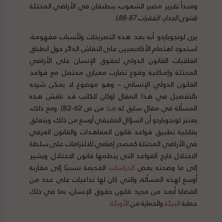
ومبدأ تقرير مصير الشعوب، ينطبقان في الأراضي المحتلة
(
فتوى الجدار، الفقرات 87-88
).
يرى لونجوباردو أنه بعد هذه التصريحات ولأسباب مفهومة،
استحوذ اهتمام الأكاديميين على النقاش الدائر حول انطباق
اتفاقيات القانون الدولي لحقوق الإنسان على الأراضي
المحتلة وإمكانية وقوع تضارب معياري محتمل مع قواعد
القانون الدولي الإنساني – وهو موضوع لا يمكن شرحه
بالتفصيل في هذا المقال (وكان الكاتب قد ناقش هذه
المسألة في مقال سابق له
هنا
من ص 62-82). ومع ذلك،
يعتبر لونجوباردو أن السؤال الحقيقي أوسع من ذلك، ويتعلق
بقابلية تطبيق قواعد قانون المعاهدات والقانون العرفي
في الأراضي المحتلة كمصدر إضافي للالتزامات على سلطة
الاحتلال خارج القواعد التي ينظمها قانون الاحتلال. ويشير
إلى ما وضحته بعض
الدراسات
القديمة نسبيًا إلى مقاربة
أوسع لهذه المسألة، والتي كان لها تداعيات على عدد من
القضايا أبعد من مجرد قانون حقوق الإنسان، بما في ذلك
حماية
البيئة
والحماية من
الأوبئة
.