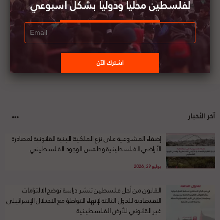
لفلسطين محليا ودوليا بشكل أسبوعي
آخر الأخبار
إضفاء المشروعية على نزع الملكية: البنية القانونية لمصادرة
الأراضي الفلسطينية وطمس الوجود الفلسطيني
يوليو 29, 2026
القانون من أجل فلسطين تنشر دراسة توضح الالتزامات
الاقتصادية للدول الثالثة لإنهاء التواطؤ مع الاحتلال الإسرائيلي
غير القانوني للأرض الفلسطينية